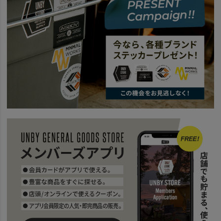
BRAND
wfeld
wfeld26ｓｓ
news
AS2OV Wfeld PRESENTS UNBY NEW YEAR SESSION