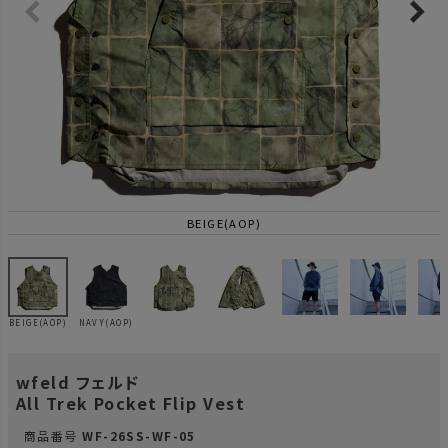
BEIGE(AOP)
BEIGE(AOP)
NAVY(AOP)
wfeld フェルド
All Trek Pocket Flip Vest
商品番号
WF-26SS-WF-05