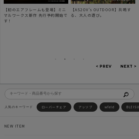
【初のエアフレームも登場】ミニ
【AS2OV's OUTDOOR】共鳴す
マルワークス新作 先行予約開始で
る、大人の遊び。
す！
ローバーチェア
アッソブ
wfeld
BLEIS
NEW ITEM