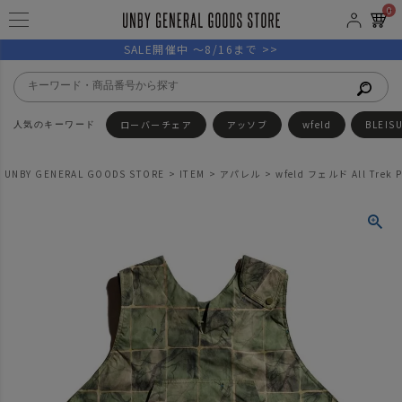
0
SALE開催中 ～8/16まで >>
ローバーチェア
アッソブ
wfeld
BLEIS
UNBY GENERAL GOODS STORE
ITEM
アパレル
wfeld フェルド All Trek P