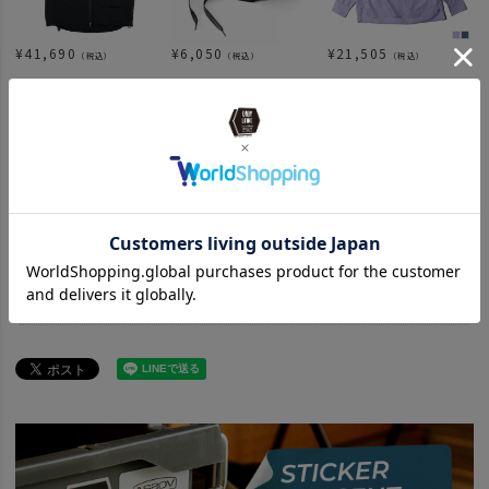
¥
41,690
¥
6,050
¥
21,505
（税込）
（税込）
（税込）
¥
27,500
¥
22,165
¥
15,400
（税込）
（税込）
（税込）
関連カテゴリ
ITEM
アパレル
アウター
ITEM
バッグ・ファッション
ITEM
アウトドア・キャンプ用品
アウトドアアパレル
BRAND
wfeld