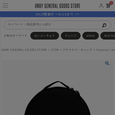
0
SALE開催中 ～8/16まで >>
ローバーチェア
アッソブ
wfeld
BLEIS
UNBY GENERAL GOODS STORE
ITEM
アウトドア・キャンプ
Vapalux 