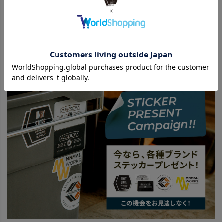
関連カテゴリ
BRAND
UNBY SELECT
Vapalux Lantern ヴェイパラックスランタン
ITEM
アウトドア・キャンプ用品
ランタン ライト
ランタン
news
イギリス軍が認めた灯油ランタン到着です。