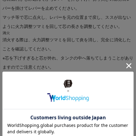
バーを掛けてレバーを止めてください。
マッチ等で芯に点火し、レバーを元の位置まで戻し、ススが出ない
ように火力調整ツマミを回して芯の長さを調整してください。
消火
消火する際は、火力調整ツマミを回して炎を消し、完全に消化した
ことを確認してください。
※芯を下げすぎると芯が外れ、タンクの中へ落ちてしまうことがあり
ますのでご注意ください。
使用上の注意
【ホヤガラス・ウィック（芯）・バーナーの交換に
ついて】
キャリングハンドルを持ちます。
1. キャリングハンドルを持っている手で、トップリングを持ち、ト