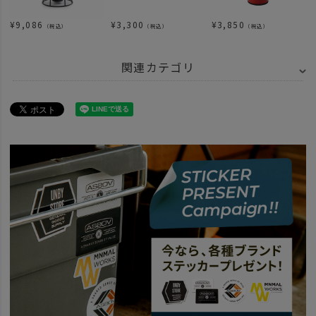
¥
9,086
¥
3,300
¥
3,850
（税込）
（税込）
（税込）
関連カテゴリ
BRAND
UNBY SELECT
ETC. - その他
ITEM
アウトドア・キャンプ用品
ランタン ライト
ITEM
アウトドア・キャンプ用品
ランタン ライト
ランタン
BRAND
UNBY SELECT
DIETZ
news
Lantern 3選
news
DIETZ ハリケーンランタン
news
キャンプクリスマスギフト特集。
news
ずっと使えるギア選びを。