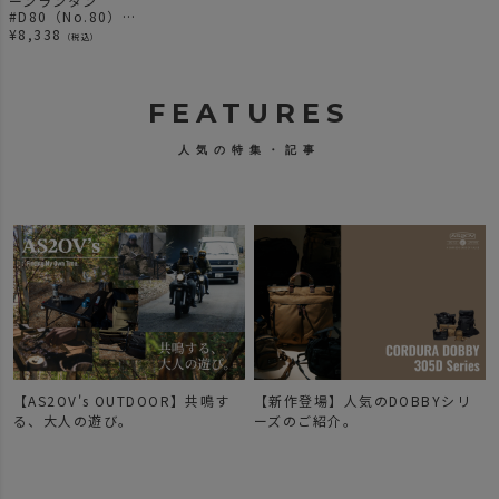
ーンランタン
#D80（No.80）
BLIZZARD
¥
8,338
（税込）
FEATURES
人気の特集・記事
【AS2OV's OUTDOOR】共鳴す
【新作登場】人気のDOBBYシリ
で
る、大人の遊び。
ーズのご紹介。