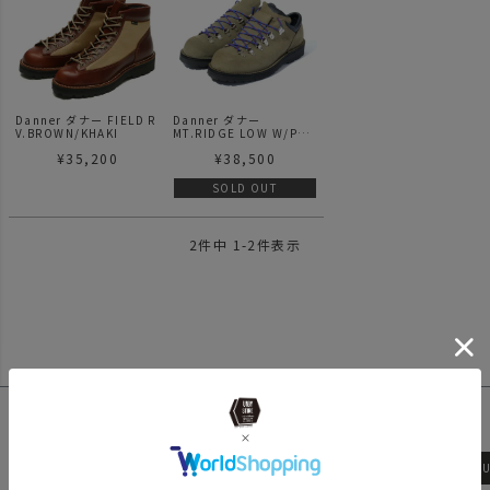
Danner ダナー FIELD R
Danner ダナー
V.BROWN/KHAKI
MT.RIDGE LOW W/P
KLT/S.KHAKI
¥
35,200
¥
38,500
SOLD OUT
2
件中
1
-
2
件表示
ローバーチェア
アッソブ
wfeld
BLEIS