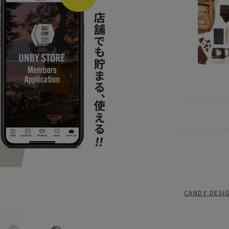
ITEM
コス
BRAND
UNB
news
2023
CANDY D