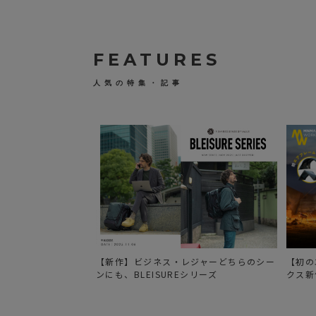
W
込
O
）
R
K
S
キ
FEATURES
ャ
ン
デ
人気の特集・記事
ィ
デ
ザ
イ
ン
&
ワ
ー
ク
ス
c
d
w
i
n
c
e
n
【新作】ビジネス・レジャーどちらのシー
【初の
s
ンにも、BLEISUREシリーズ
クス新
e
#
3