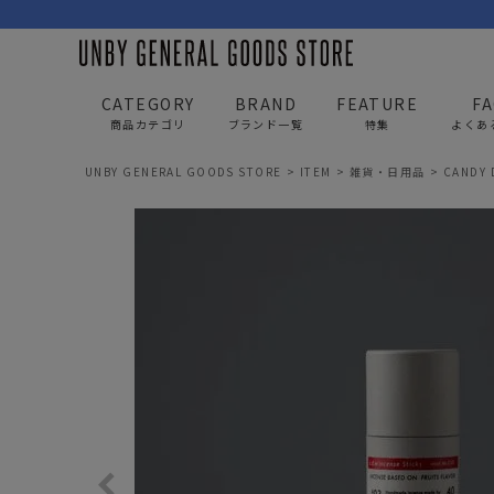
CATEGORY
BRAND
FEATURE
F
商品カテゴリ
ブランド一覧
特集
よくあ
UNBY GENERAL GOODS STORE
ITEM
雑貨・日用品
CANDY
BAG
APP
バッグ
アパレル
リュック/バックパック
トップス
ショルダー/サコッシュ
アウター
AS2OV
AS2OV 
ビジネスバッグ
パンツ
トートバッグ/ボストン
キャップ/帽子
ポーチ・クラッチ
シューズ/靴下