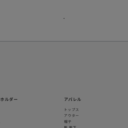
ーホルダー
アパレル
トップス
アウター
ス
帽子
ス
靴 靴下