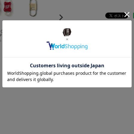
CANDY
CANDY
C
CANDY
WORKS
DESIGN&WORKS
DESIGN&WORKS
D
DESIGN&WORKS
デザイ
キャンディデザイ
キャンディデザイ
キ
キャンディーデザ
ス
ン&ワークス
ン&ワークス cdw
ン
インワークス
¥
2,310
¥
2,970
¥
¥
2,860
込）
（税込）
（税込）
（税込）
ack /
Kendrick キーホル
incense #4
ン
Delta デルタ キー
d
ダー
ー
リング Nickel /
In
Brass
Fr
ン
"
ー