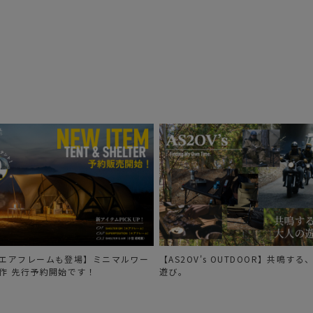
エアフレームも登場】ミニマルワー
【AS2OV's OUTDOOR】共鳴す
作 先行予約開始です！
遊び。