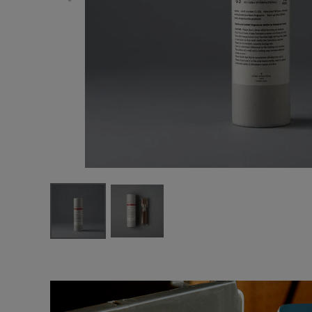
サングラス/メ
時計
その他