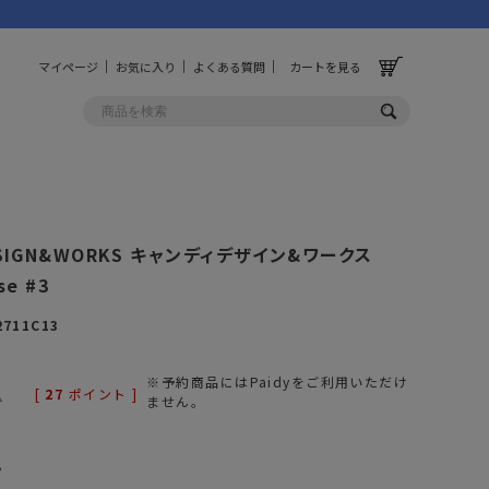
マイページ
お気に入り
よくある質問
カートを見る
OLF
OTHER
ESIGN&WORKS キャンディデザイン&ワークス
ルフ
その他
se #3
ッグ
財布
2711C13
ーチ
キーホルダー/カラビナ
BINZERO
UNBY ORIGINAL
※予約商品にはPaidyをご利用いただけ
[
27
ポイント ]
ス
キッチンツール
込
ません。
パレル
インテリア
。
ズ
収納