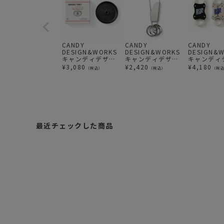
CANDY
CANDY
CANDY
DESIGN&WORKS
DESIGN&WORKS
DESIGN&
キャンディデザイ
キャンディデザイ
キャンディ
ン&ワークス
ン&ワークス
ン&ワーク
¥
3,080
¥
2,420
¥
4,180
（税込）
（税込）
（税
Smoke Tray スモ
Holger ホルガー
WILSON Bl
ークトレイ お香立
キークリップ カラ
Clear / Re
て
ビナ
最近チェックした商品
C
A
N
D
¥
Y
2
D
,
E
S
9
I
7
G
0
N
（
&
税