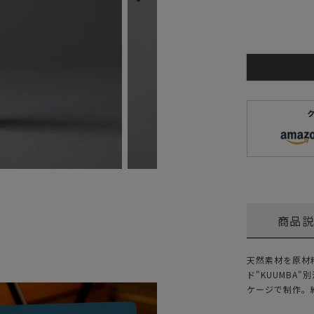
ガネ
焚き火/ストーブ
フィールドギア
クーラーボックス
コンテナ/収納
ステッカー
その他
商品
天然素材を原材
ド"KUUMB
ケージで制作。