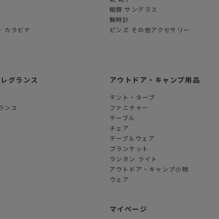
眼鏡 サングラス
腕時計
 カラビナ
ピンズ その他アクセサリー
フレグランス
アウトドア・キャンプ用品
テント・タープ
ランス
ファニチャー
テーブル
チェア
テーブルウェア
ブランケット
ランタン ライト
アウトドア・キャンプ小物
ウェア
ツ
マイページ