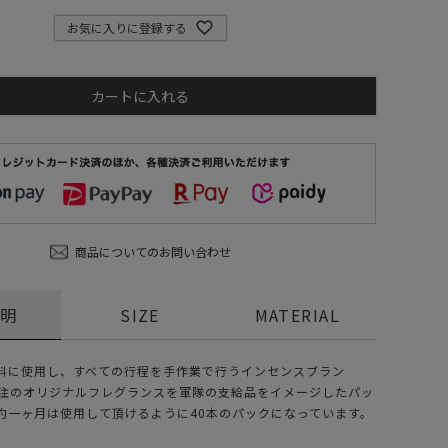
ステーショナリー
お気に入りに登録する
コスメ/フレグランス
スマホアクセ
カートに入れる
ステッカー
食品/調味料
その他/ホビー
商品についてのお問い合わせ
説明
SIZE
MATERIAL
料に使用し、すべての行程を手作業で行うインセンスブラン
A"別注のオリジナルフレグランスを軍隊の支給品をイメージしたパッ
約一ヶ月は使用して頂けるように40本のパックになっています。