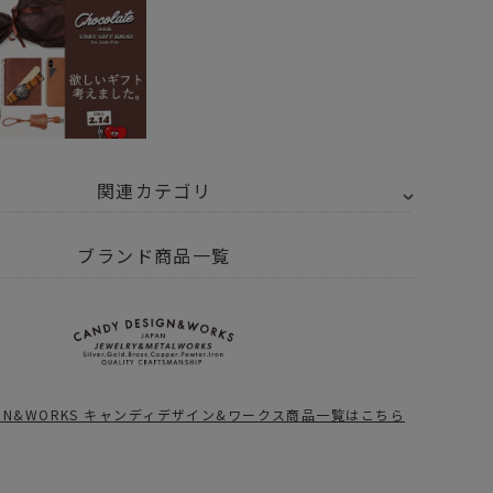
関連カテゴリ
メ・香水
お香 フレグランス
ブランド商品一覧
Y SELECT
CANDY DESIGN&WORKS - キャンディデザイン&ワークス
 Valentine × UNBY
ESIGN&WORKS キャンディデザイン&ワークス商品一覧はこちら