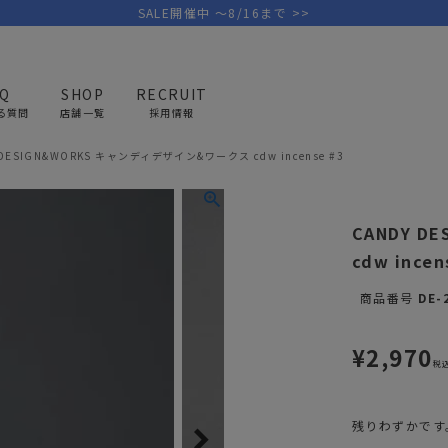
SALE開催中 ～8/16まで >>
AQ
SHOP
RECRUIT
る質問
店舗一覧
採用情報
 DESIGN&WORKS キャンディデザイン&ワークス cdw incense #3
PICK UP BRAND
AREL
OUTDOOR
G
CANDY D
アウトドア
ゴ
cdw incen
テント/タープ
キャディバ
商品番号
DE-
ファニチャー
バッグ/ポ
GOLF
MINIMAL WORKS
CA
¥
2,970
ランタン/ライト
クラブケー
税
その他の取扱ブランド一覧はこちら
寝具
ウェア/ア
残りわずかです
キッチン
その他グッ