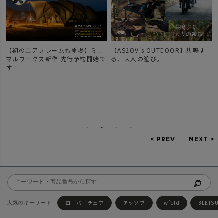
【初のエアフレームも登場】ミニ
【AS2OV's OUTDOOR】共鳴す
マルワークス新作 先行予約開始で
る、大人の遊び。
す！
ローバーチェア
アッソブ
wfeld
BLEIS