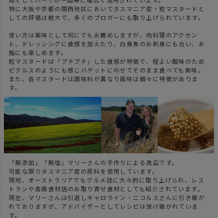
特に大阪や京都の関西地区においてタスマニア産・粒マスタードと
しての評価は絶大で、多くのブロガーにも取り上げられています。
使い方は薬味として何にでもお薦めしますが、肉料理のアクセン
ト、ドレッシングに食感を加えたり、白身魚のお刺身にも合い、お
鮨にも楽しめます。
粒マスタードは「プチプチ」した食感が特徴で、程よい酸味のため
ピクルスのようにも感じバゲットにのせてそのまま食べても美味。
また、各マスタードは調味料が異なり風味は個々に特徴がありま
す。
「無添加」「無塩」マリーさんの手作りによる逸品です。
可能な限りタスマニア産の原料を使用しています。
現地、オーストラリアでもグルメ誌に大々的に取り上げられ、レス
トランや高級食材店のお取り寄せ食材としても紹介されています。
現在、マリーさんは引退しキャロライン・ニコルスさんに引き継が
れておりますが、アドバイザーとしてレシピは受け継がれていま
す。