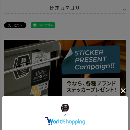
関連カテゴリ
BRAND
UNBY SELECT
HILLFARM ヒルファーム
BRAND
UNBY SELECT
ETC. - その他
ITEM
キッチン・インテリア・収納
調味料 ソース
SPECIAL
UNBY スパイスバー
ITEM
キッチン・インテリア・収納
キッチンツール
ITEM
アウトドア・キャンプ用品
食品・調味料