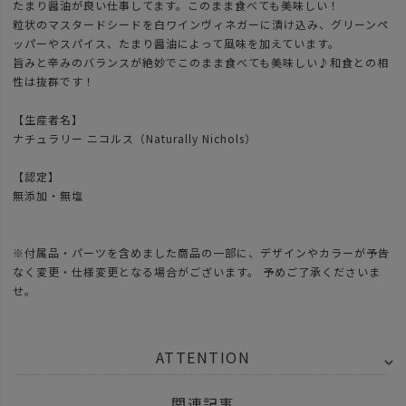
たまり醤油が良い仕事してます。このまま食べても美味しい！
粒状のマスタードシードを白ワインヴィネガーに漬け込み、グリーンペ
ッパーやスパイス、たまり醤油によって風味を加えています。
旨みと辛みのバランスが絶妙でこのまま食べても美味しい♪和食との相
性は抜群です！
【生産者名】
ナチュラリー ニコルス（Naturally Nichols）
【認定】
無添加・無塩
※付属品・パーツを含めました商品の一部に、デザインやカラーが予告
なく変更・仕様変更となる場合がございます。 予めご了承くださいま
せ。
ATTENTION
関連記事