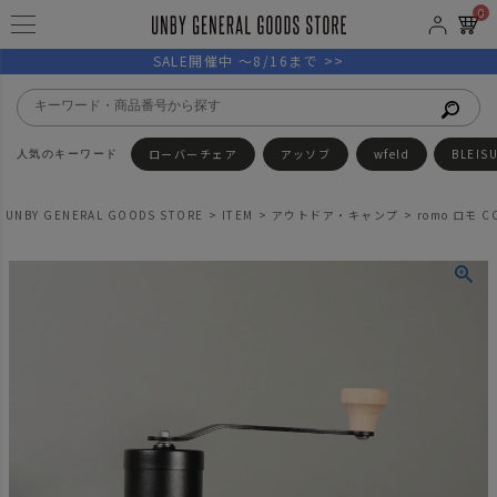
0
SALE開催中 ～8/16まで >>
ローバーチェア
アッソブ
wfeld
BLEIS
UNBY GENERAL GOODS STORE
ITEM
アウトドア・キャンプ
romo ロモ 