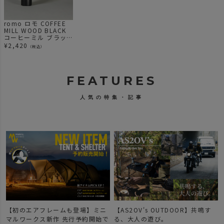
romo ロモ COFFEE
MILL WOOD BLACK
コーヒーミル ブラッ
ク
¥
2,420
（税込）
FEATURES
人気の特集・記事
【初のエアフレームも登場】ミニ
【AS2OV's OUTDOOR】共鳴す
マルワークス新作 先行予約開始で
る、大人の遊び。