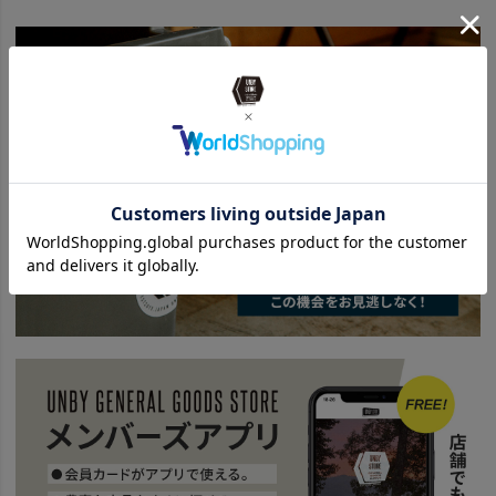
SPECIAL
Mountain Are Calling
#朝食
BRAND
UNBY SELECT
ETC. - その他
BRAND
UNBY SELECT
romo ロモ
news
U-3,000円のキャンプ小物５選