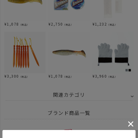
¥
1,078
¥
2,750
¥
1,232
（税込）
（税込）
（税込）
¥
3,300
¥
1,078
¥
3,960
（税込）
（税込）
（税込）
関連カテゴリ
BRAND
UNBY SELECT
Berkley バークレイ
ブランド商品一覧
NEW ARRIVAL
ITEM
アウトドア・キャンプ用品
釣り