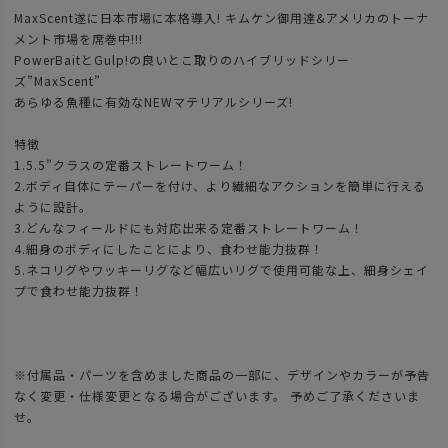
MaxScent遂に日本市場に本格導入! キムケン御用達&アメリカのトーナ
メント市場を席巻中!!!
PowerBaitとGulp!の良いとこ取りのハイブリッドシリー
ズ”MaxScent”
あらゆる魚種に有効なNEWマテリアルシリーズ!
特徴
1.5.5”クラスの定番ストレートワーム！
2.ボディ自体にテーパーを付け、より繊細なアクションを簡単に行える
ように設計。
3.どんなフィールドにも対応出来る定番ストレートワーム！
4.細身のボディにしたことにより、食わせ能力抜群！
5.ネコリグやワッキーリグなど幅広いリグで使用可能な上、細身シェイ
プで食わせ能力抜群！
※付属品・パーツを含めました商品の一部に、デザインやカラーが予告
なく変更・仕様変更となる場合がございます。 予めご了承くださいま
せ。