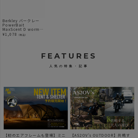
Berkley バークレー
PowerBait
MaxScent D worm
5.5inch (ディワーム
¥
1,078
（税込）
5.5インチ) GP(グリー
ンパンプキン) ルアー
ワーム
FEATURES
人気の特集・記事
【初のエアフレームも登場】ミニ
【AS2OV's OUTDOOR】共鳴す