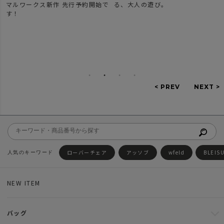
マルワークス新作 先行予約開始で
る、大人の遊び。
す！
ローバーチェア
アッソブ
wfeld
BLEIS
NEW ITEM
バッグ