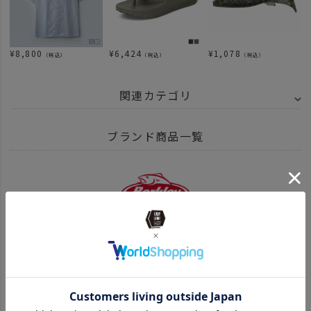
¥
8,800
¥
6,424
¥
1,078
（税込）
（税込）
（税込）
関連カテゴリ
BRAND
UNBY SELECT
Berkley バークレイ
ブランド商品一覧
NEW ARRIVAL
ITEM
アウトドア・キャンプ用品
釣り
Berkley バークレー商品一覧はこちら