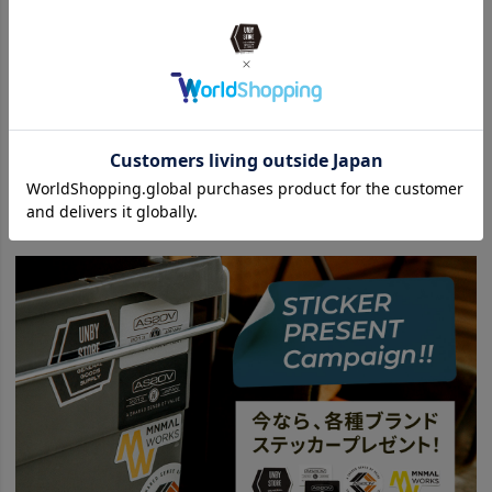
¥
12,100
¥
550
¥
17,600
（税込）
（税込）
（税込）
関連カテゴリ
ITEM
アウトドア・キャンプ用品
寝具
ブランケット
SPECIAL
Warm Goods - 防寒具特集
SPECIAL
UNBY HOME GOODS #unbyhome
SPECIAL
UNBY HOME GOODS #unbyhome
STAYHOME - ベランダ
BRAND
UNBY SELECT
ETC. - その他
SPECIAL
BasShu
BRAND
UNBY SELECT
BasShu - バッシュ