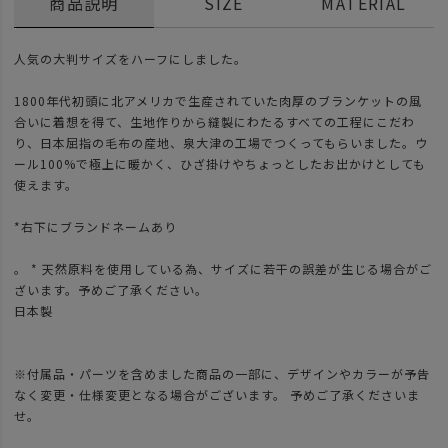
商品説明
SIZE
MATERIAL
人気の大判サイズをハーフにしました。
1800年代初頭に北アメリカで生産されていた肉厚のブランケットの風
合いに着想を得て、生地作りから縫製にわたるすべての工程にこだわ
り、日本屈指の毛布の産地、泉大津の工場でつくってもらいました。ウ
ール100%で極上に暖かく、ひざ掛けやちょっとしたお出かけとしても
使えます。
*右下にブランドネームあり
。 * 天然原料を使用している為、サイズに若干の誤差が生じる場合がご
ざいます。予めご了承ください。
日本製
※付属品・パーツを含めました商品の一部に、デザインやカラーが予告
なく変更・仕様変更となる場合がございます。 予めご了承くださいま
せ。