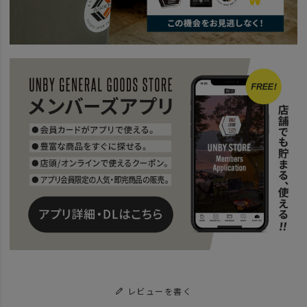
news
BasShu_halfblanket
レビューを書く