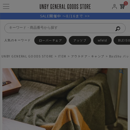
0
SALE開催中 ～8/16まで >>
ローバーチェア
アッソブ
wfeld
BLEIS
UNBY GENERAL GOODS STORE
ITEM
アウトドア・キャンプ
BasShu バッシ