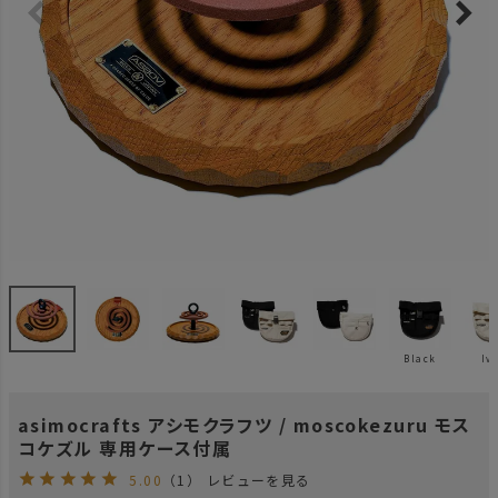
Black
Iv
asimocrafts アシモクラフツ / moscokezuru モス
コケズル 専用ケース付属
5.00
（1）
レビューを見る