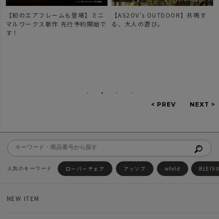
ームも登場】ミニ
【AS2OV's OUTDOOR】共鳴す
【新作登場】人気の
作 先行予約開始で
る、大人の遊び。
ーズのご紹介。
ローバーチェア
アッソブ
wfeld
BLEIS
NEW ITEM