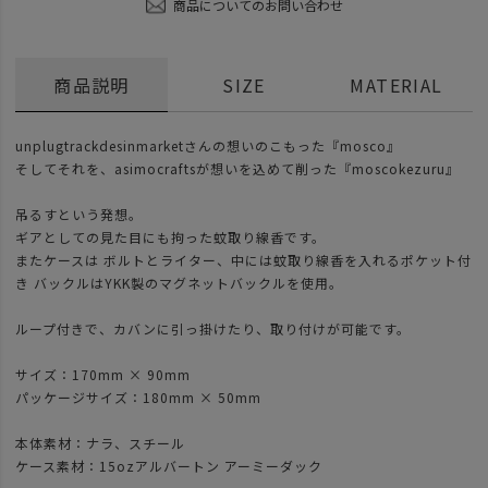
商品についてのお問い合わせ
商品説明
SIZE
MATERIAL
unplugtrackdesinmarketさんの想いのこもった『mosco』
そしてそれを、asimocraftsが想いを込めて削った『moscokezuru』
吊るすという発想。
ギアとしての見た目にも拘った蚊取り線香です。
またケースは ボルトとライター、中には蚊取り線香を入れるポケット付
き バックルはYKK製のマグネットバックルを使用。
ループ付きで、カバンに引っ掛けたり、取り付けが可能です。
サイズ：170mm × 90mm
パッケージサイズ：180mm × 50mm
本体素材：ナラ、スチール
ケース素材：15ozアルバートン アーミーダック