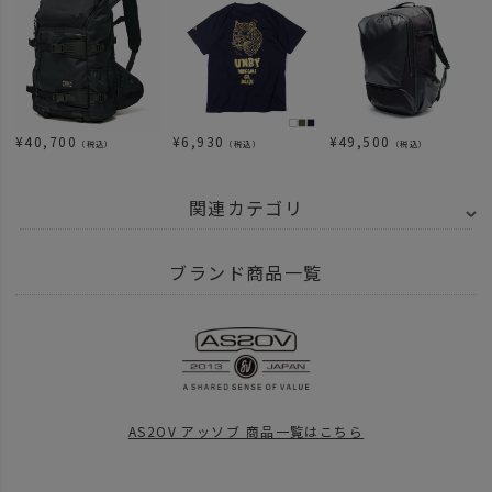
¥
40,700
¥
6,930
¥
49,500
（税込）
（税込）
（税込）
関連カテゴリ
news
moscokezuru
ブランド商品一覧
news
【Moscokezuru】予約開始
news
Moscokezuru再入荷
news
moscokezuru再入荷について
AS2OV アッソブ 商品一覧はこちら
news
AS2OV PORTABLE STIC BURNER 抽選
news
AS2OV PORTABLE STIC BURNER 抽選販売