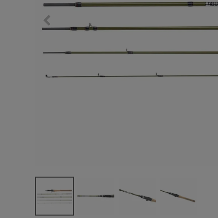
サングラス/メ
時計
その他