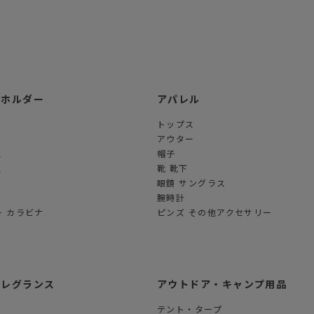
ーホルダー
アパレル
トップス
アウター
ス
帽子
ス
靴 靴下
眼鏡 サングラス
腕時計
 カラビナ
ピンズ その他アクセサリー
フレグランス
アウトドア・キャンプ用品
テント・タープ