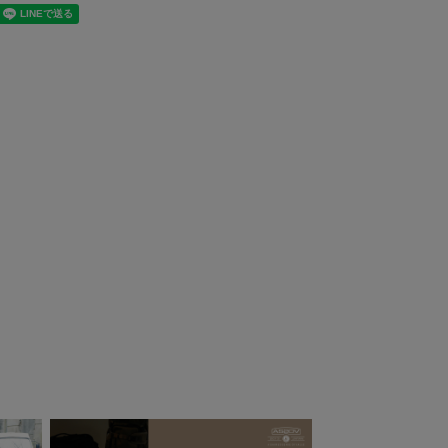
atador マタドー
Berkley バークレ
 ULトラベルタオ
ー VANISH
 L
Revolution (バニ
ッシュ・レボリュ
5,280
¥
2,530
（税込）
（税込）
ーション) 4lb フロ
ロカーボン ライン