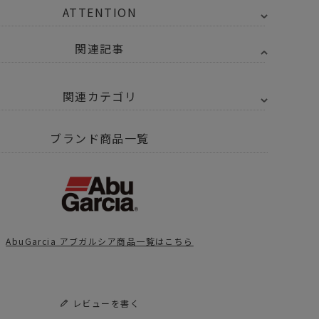
ATTENTION
関連記事
関連カテゴリ
Y SELECT
AbuGarcia アブガルシア
ブランド商品一覧
トドア・キャンプ用品
釣り
AbuGarcia アブガルシア商品一覧はこちら
レビューを書く