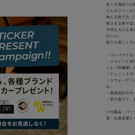
近くの海釣り公
どんなフィール
色んな釣り方（
様ざまな魚や生
子供も大人も楽
ロッド。
釣りが楽しくなるロ
・コンパクトなマ
・ジョイント部
ント（印籠継）
・ＦｕｊｉＩガ
・スウェーデン
た。
・専用設計のキ
・竿の長さで、
※付属品・パー
更・仕様変更と