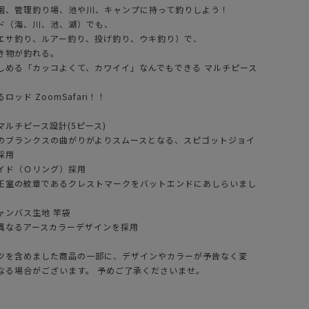
園、管理釣り場、池や川、キャンプに持って釣りしよう！
ド（海、川、池、湖）でも、
エサ釣り、ルアー釣り、投げ釣り、ウキ釣り）で、
き物が釣れる。
しめる「カッコよくて、カワイイ」なんでもできる マルチピース
ッド ZoomSafari！！
ルチピース設計(5ピース)
のブランクスの曲がりがよりスムースとなる、スピゴットジョイ
採用
イド（Ｏリング）採用
王室の紋章であるクレストマークをバットエンドにあしらいまし
ャンバス生地 竿袋
異なるアースカラーデザインを採用
ツを含めました商品の一部に、デザインやカラーが予告なく変
なる場合がございます。 予めご了承くださいませ。