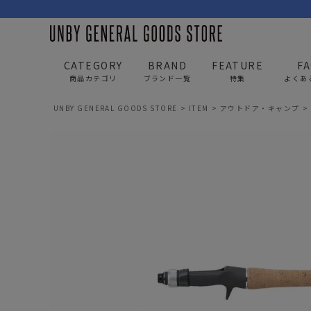
CATEGORY
BRAND
FEATURE
F
商品カテゴリ
ブランド一覧
特集
よくあ
UNBY GENERAL GOODS STORE
ITEM
アウトドア・キャンプ
BAG
APP
バッグ
アパレル
リュック/バックパック
トップス
ショルダー/サコッシュ
アウター
AS2OV
AS2OV 
ビジネスバッグ
パンツ
トートバッグ/ボストン
キャップ/帽子
ポーチ・クラッチ
シューズ/靴下