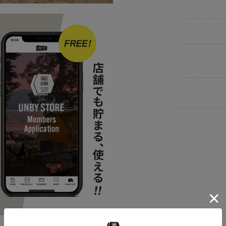
BRAND
UNB
NEW ARRIVAL
ITEM
アウ