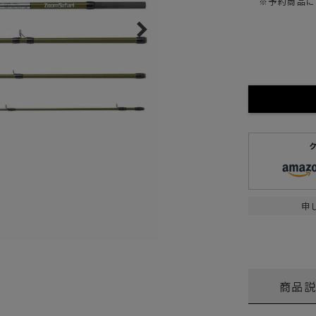
※予約商品に
ガネ
焚き火/ストーブ
フィールドギア
クーラーボックス
コンテナ/収納
ステッカー
その他
申
商品