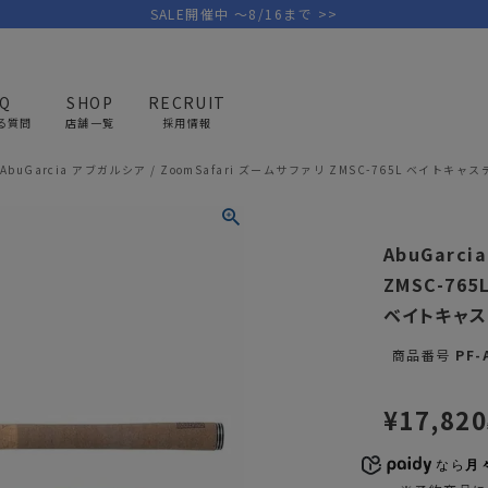
SALE開催中 ～8/16まで >>
AQ
SHOP
RECRUIT
る質問
店舗一覧
採用情報
AbuGarcia アブガルシア / ZoomSafari ズームサファリ ZMSC-765L ベイト
PICK UP BRAND
AREL
OUTDOOR
G
AbuGarci
アウトドア
ゴ
ZMSC-765
ベイトキャス
テント/タープ
キャディバ
商品番号
PF-
ファニチャー
バッグ/ポ
GOLF
MINIMAL WORKS
CA
ランタン/ライト
クラブケー
¥
17,820
その他の取扱ブランド一覧はこちら
寝具
ウェア/ア
なら
月々
キッチン
その他グッ