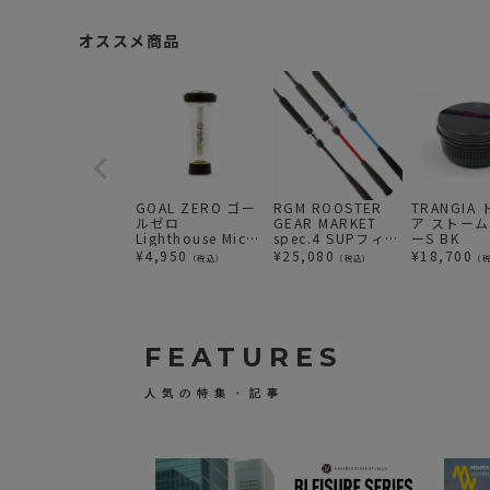
オススメ商品
GOAL ZERO ゴー
RGM ROOSTER
TRANGIA
ルゼロ
GEAR MARKET
ア ストー
Lighthouse Micro
spec.4 SUPフィッ
ーS BK
Flash ライトハウ
シング 釣り竿 ロッ
¥
4,950
¥
25,080
¥
18,700
（税込）
（税込）
（
ス マイクロ フラッ
ド
シュ コンパクト
LED ランタン
FEATURES
人気の特集・記事