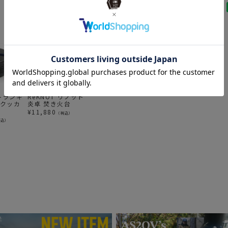
 トランギ
ReKNOT リノット
TRANGIA トランギ
Berkley バークレ
M
ムクッカ
炎卓 焚き火台
ア ツンドラ3 ツ
ー VANISH
ル
ンドラ3ミニ ブラ
Revolution (バニ
ル
¥
11,880
（税込）
ックバージョン
ッシュ・レボリュ
¥
9,900
¥
2,750
¥
税込）
（税込）
（税込）
ーション) 8lb フロ
ロカーボン ライン