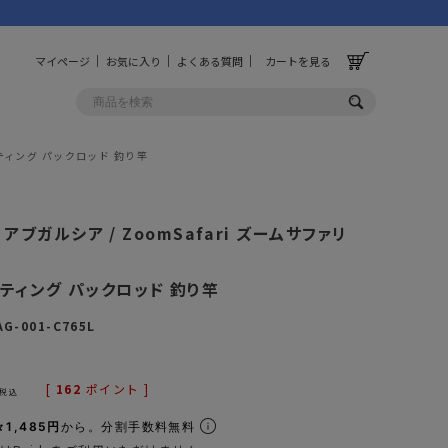
マイページ
お気に入り
よくある質問
カートを見る
キャスティング パックロッド 釣り竿
OLF
OTHER
a アブガルシア / ZoomSafari ズームサファリ
ルフ
その他
L
ティング パックロッド 釣り竿
ッグ
財布
AG-001-C765L
ーチ
キーホルダー/カラビナ
BINZERO
UNBY ORIGINAL
ス
キッチンツール
[
162
ポイント ]
税込
パレル
インテリア
1,485円
から。分割手数料無料
ズ
収納