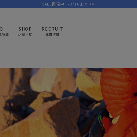
SALE開催中 ～8/16まで >>
AQ
SHOP
RECRUIT
る質問
店舗一覧
採用情報
ELECT
THERMAREST
PICK UP BRAND
AREL
OUTDOOR
G
アウトドア
ゴ
テント/タープ
キャディバ
ファニチャー
バッグ/ポ
GOLF
MINIMAL WORKS
CA
ランタン/ライト
クラブケー
その他の取扱ブランド一覧はこちら
寝具
ウェア/ア
キッチン
その他グッ