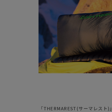
サングラス/メ
時計
その他
「THERMAREST(サーマレスト)