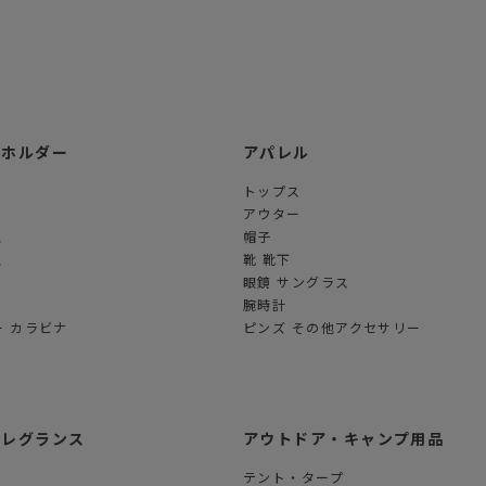
ーホルダー
アパレル
トップス
アウター
ス
帽子
ス
靴 靴下
眼鏡 サングラス
腕時計
 カラビナ
ピンズ その他アクセサリー
フレグランス
アウトドア・キャンプ用品
テント・タープ