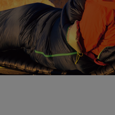
ガネ
焚き火/ストーブ
フィールドギア
クーラーボックス
コンテナ/収納
ステッカー
その他
」