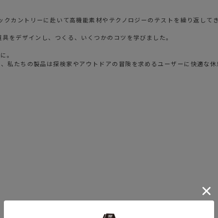
バックカントリーに赴いて高機能素材やテクノロジーのテストを繰り返して
道具をデザインし、つくる、いくつかのコツを学びました。
めに。
も、私たちの製品は探検家やアウトドアの冒険を求めるユーザーに快適な休