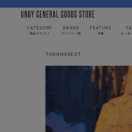
CATEGORY
BRAND
FEATURE
F
商品カテゴリ
ブランド一覧
特集
よくあ
UNBY GENERAL GOODS STORE
BRAND
UNBY S
THERMAREST
BAG
APP
バッグ
アパレル
リュック/バックパック
トップス
ショルダー/サコッシュ
アウター
AS2OV
AS2OV 
ビジネスバッグ
パンツ
トートバッグ/ボストン
キャップ/帽子
ポーチ・クラッチ
シューズ/靴下