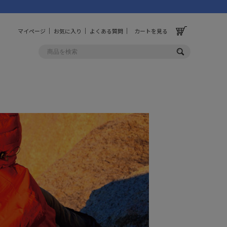
マイページ
お気に入り
よくある質問
カートを見る
OLF
OTHER
ルフ
その他
ッグ
財布
ーチ
キーホルダー/カラビナ
BINZERO
UNBY ORIGINAL
ス
キッチンツール
パレル
インテリア
ズ
収納