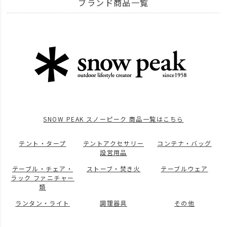
ブランド商品一覧
ITEM
アウトドア・キャンプ用品
BRAND
UNBY SELECT
SNOW PEAK スノーピーク
調理器具
ITEM
アウトドア・キャンプ用品
キッチンツール
ITEM
アウトドア・キャンプ用品
キッチンツール
食器・カトラリー
news
snow peakの取り扱いスタート
SNOW PEAK スノーピーク 商品一覧はこちら
テント・タープ
テントアクセサリー
コンテナ・バッグ
設営用品
テーブル・チェア・
ストーブ・焚き火
テーブルウェア
ラック ファニチャー
類
ランタン・ライト
調理器具
その他