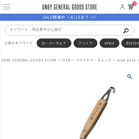
0
SALE開催中 ～8/16まで >>
ローバーチェア
アッソブ
wfeld
BLEIS
UNBY GENERAL GOODS STORE
ITEM
アウトドア・キャンプ
snow pe