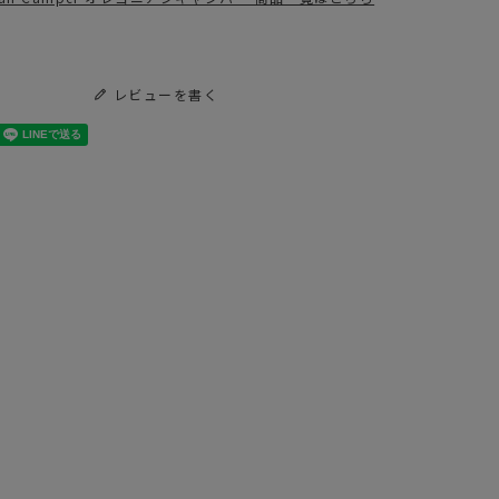
regonian_Camper
レビューを書く