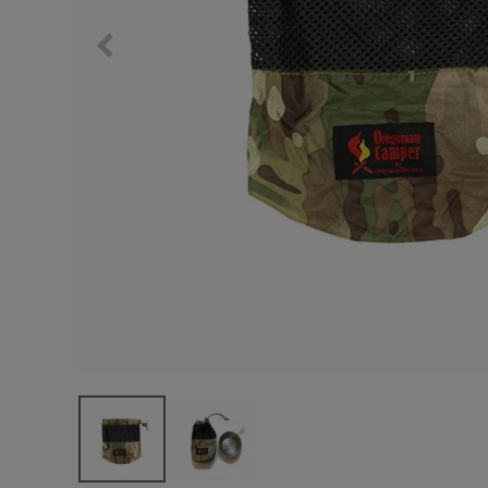
サングラス/メ
時計
その他