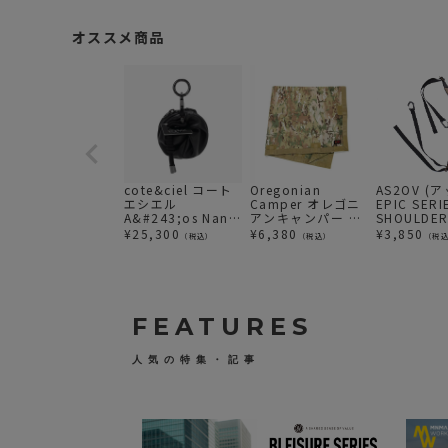
オススメ商品
cote&ciel コート
Oregonian
AS2OV (
エシエル
Camper オレゴニ
EPIC SERI
A&#243;os Nano
アンキャンパー ウ
SHOULDER
Alias Leather
ォールアップグラ
ルダー
¥
25,300
¥
6,380
¥
3,850
（税込）
（税込）
（税
ンドシートSQ
FEATURES
人気の特集・記事