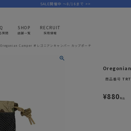
SALE開催中 ～8/16まで >>
AQ
SHOP
RECRUIT
る質問
店舗一覧
採用情報
Oregonian Camper オレゴニアンキャンパー カップポーチ
PICK UP BRAND
AREL
OUTDOOR
G
Oregoni
アウトドア
ゴ
商品番号
TRT
テント/タープ
キャディバ
¥
880
ファニチャー
バッグ/ポ
税込
GOLF
MINIMAL WORKS
CA
ランタン/ライト
クラブケー
その他の取扱ブランド一覧はこちら
寝具
ウェア/ア
キッチン
その他グッ