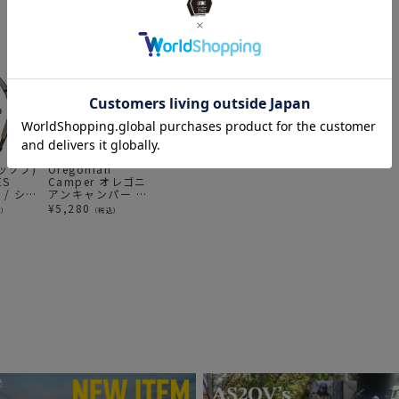
アッソブ)
Oregonian
Oregonian
Oregonian
Or
ES
Camper オレゴニ
Camper オレゴニ
Camper オレゴニ
C
 / ショ
アンキャンパー ポ
アンキャンパー
アンキャンパー グ
ア
ップアップ トラッ
FireProof
リルテーブルキャ
ー
¥
5,280
¥
3,960
¥
3,740
¥
込）
（税込）
（税込）
（税込）
シュボックス R2
Compact Chair
リー
テ
Cover コンパクト
Mo
チェア カバー 難燃