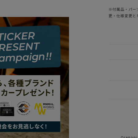
※付属品・パー
更・仕様変更と
BRAND
UNB
ITEM
アウ
ITEM
アウ
ITEM
アウ
Orego