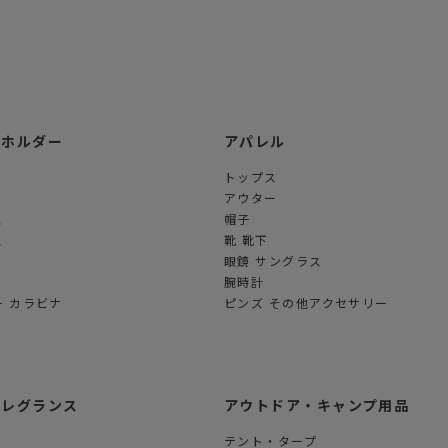
ーホルダー
アパレル
トップス
アウター
ス
帽子
ス
靴 靴下
眼鏡 サングラス
腕時計
 カラビナ
ピンズ その他アクセサリー
フレグランス
アウトドア・キャンプ用品
テント・タープ