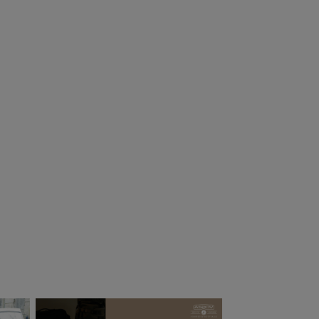
egonian
Oregonian
amper オレゴニ
Camper オレゴニ
ンキャンパー モ
アンキャンパー ラ
ルドインフィニ
ンタンドラム ラ
4,730
¥
4,290
（税込）
（税込）
 ィ/タイガー
ンタン ONE
ld Infinity
MANTLE ケー
ス ビンテージラ
ンタン