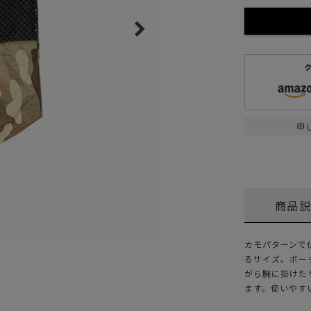
ガネ
焚き火/ストーブ
フィールドギア
クーラーボックス
コンテナ/収納
ステッカー
申
その他
商品
カモパターンで
るサイズ。ポー
がら腕に掛けた
ます。使いやす