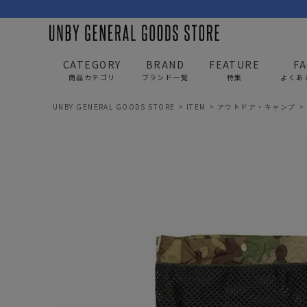
CATEGORY
BRAND
FEATURE
F
商品カテゴリ
ブランド一覧
特集
よくあ
UNBY GENERAL GOODS STORE
ITEM
アウトドア・キャンプ
BAG
APP
バッグ
アパレル
リュック/バックパック
トップス
ショルダー/サコッシュ
アウター
AS2OV
AS2OV 
ビジネスバッグ
パンツ
トートバッグ/ボストン
キャップ/帽子
ポーチ・クラッチ
シューズ/靴下