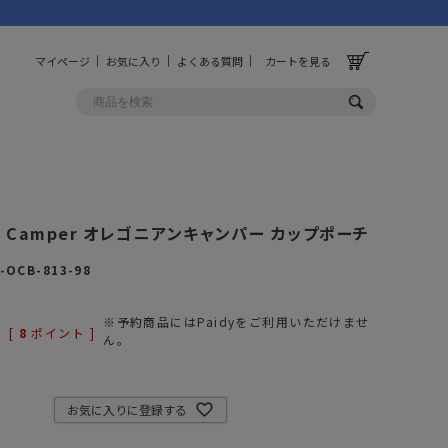
マイページ
お気に入り
よくある質問
カートを見る
OLF
OTHER
an Camper オレゴニアンキャンパー カップポーチ
ルフ
その他
-OCB-813-98
ッグ
財布
※予約商品にはPaidyをご利用いただけませ
ーチ
キーホルダー/カラビナ
[
8
ポイント ]
ん。
BINZERO
UNBY ORIGINAL
ス
キッチンツール
パレル
インテリア
お気に入りに登録する
ズ
収納