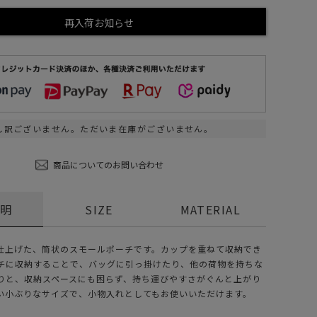
ステーショナリー
再入荷お知らせ
コスメ/フレグランス
スマホアクセ
ステッカー
食品/調味料
し訳ございません。ただいま在庫がございません。
その他/ホビー
商品についてのお問い合わせ
説明
SIZE
MATERIAL
仕上げた、筒状のスモールポーチです。カップを重ねて収納でき
チに収納することで、バッグに引っ掛けたり、他の荷物を持ちな
りと、収納スペースにも困らず、持ち運びやすさがぐんと上がり
い小ぶりなサイズで、小物入れとしてもお使いいただけます。