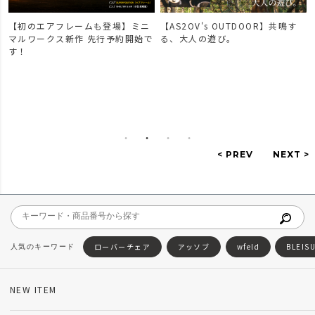
【初のエアフレームも登場】ミニ
【AS2OV's OUTDOOR】共鳴す
マルワークス新作 先行予約開始で
る、大人の遊び。
す！
ローバーチェア
アッソブ
wfeld
BLEIS
NEW ITEM