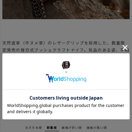
天然皮革（牛ヌメ革）のレザーグリップを採用した、数量限
定発売の替刃式ブッシュクラフトナイフ。気品のある姿、手触
りの良さ、使い込むほど味が深まる楽しみ。機能性に加えて、
レザーだからこその魅力を備えた、特別仕様のナイフです。
アウトドアでがっつり使えるカッターナイフ。役に立つシーン
が多く、かさばらないギアとして一本、おすすめです。
おすすめ順
新着順
価格が安い順
価格が高い順