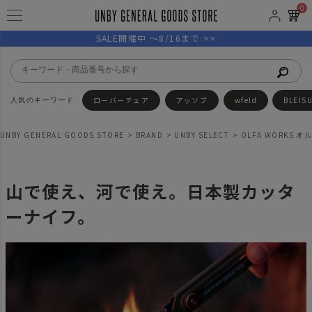
0
SALE開催中 ～8/16まで >>
ローバーチェア
アッソブ
wfeld
BLEIS
UNBY GENERAL GOODS STORE
BRAND
UNBY SELECT
OLFA WORKS 
山で使え、河で使え。日本製カッタ
ーナイフ。