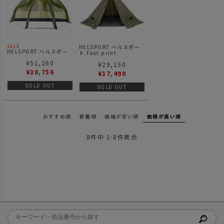
HELSPORT ヘルスポー
SALE
HELSPORT ヘルスポー
ト Foot print
ト Varanger Dome 4-6
Varanger Dome4-6 フ
¥
51,260
inner バランゲルドーム
¥
29,150
ットプリント グラウンド
用 インナーテント
シート
¥
30,756
¥
17,490
SOLD OUT
SOLD OUT
おすすめ順
新着順
価格が安い順
価格が高い順
8
件中
1
-
8
件表示