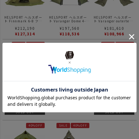
HELSPORT ヘルスポー
HELSPORT ヘルスポー
HELSPORT ヘルスポー
ト Finnmark 6-8 フィ
ト Varanger Dome 4-6
ト Varanger outertent
ンマーク テント 6-8人用
バランゲルドーム 4-6人
8-10 バランゲル アウタ
¥
212,190
¥
197,560
¥
181,610
用 テント
ーテント ポール付き 8-
10人用 テント
¥
127,314
¥
118,536
¥
108,966
SALE
40%OFF
SALE
40%OFF
HELSPORT ヘルスポー
HELSPORT ヘルスポー
HELSPORT ヘルスポー
ト Varanger 12-14
ト Varanger Dome 8-
ト Pasvik 4-6 パスヴィ
Camp バランゲルキャン
10 inner バランゲルド
ク アウターテン ポール
¥
197,560
¥
65,890
¥
73,480
プ12-14人用 テント
ーム用 インナーテント
付属 4～6人用
¥
118,536
¥
44,088
SOLD OUT
SOLD OUT
SOLD OUT
40%OFF
SALE
40%OFF