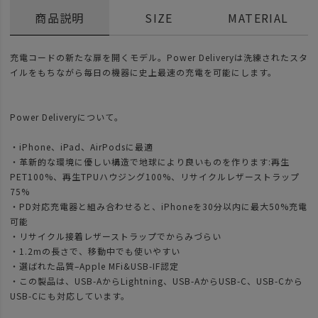
商品説明
SIZE
MATERIAL
充電コードの新たな扉を開くモデル。Power Deliveryは洗練されたスタ
イルをもちながら毎日の機器に史上最速の充電を可能にします。
Power Deliveryについて。
・iPhone、iPad、AirPodsに最適
・革新的な環境に優しい構造で地球により良いものを作ります:再生
PET100%、再生TPUハウジング100%、リサイクルレザーストラップ
75%
・PD対応充電器と組み合わせると、iPhoneを30分以内に最大50%充電
可能
・リサイクル接着レザーストラップでからみづらい
・1.2mの長さで、移動中でも使いやすい
・選ばれた品質–Apple MFi&USB-IF認定
・この製品は、USB-AからLightning、USB-AからUSB-C、USB-Cから
USB-Cにも対応しています。