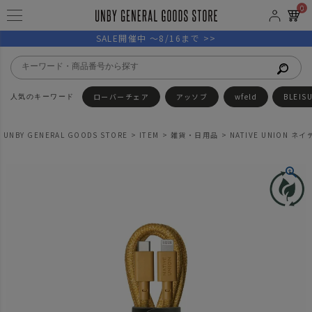
0
SALE開催中 ～8/16まで >>
ローバーチェア
アッソブ
wfeld
BLEIS
UNBY GENERAL GOODS STORE
ITEM
雑貨・日用品
NATIVE UNION ネ