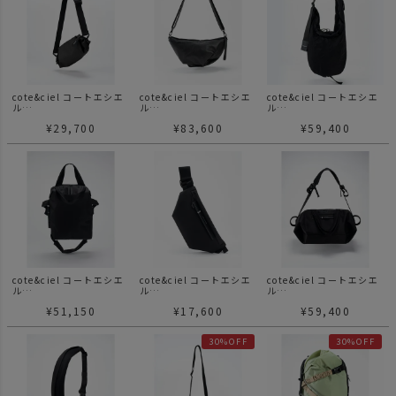
cote&ciel コートエシエ
cote&ciel コートエシエ
cote&ciel コートエシエ
ル
ル
ル
Nestos Smooth Black
Orne Alias Black オル
Hyco Smooth Black ハ
¥
29,700
¥
83,600
¥
59,400
ネストス スムース ブラ
ネ アライアス ブラック
イコ スムース ブラック
ック ショルダーバッグ
ショルダーバッグ レザ
ショルダーバッグ 斜め掛
ー
け
cote&ciel コートエシエ
cote&ciel コートエシエ
cote&ciel コートエシエ
ル
ル
ル
Rour Sleek Black ロー
Isarau XS Sleek Black
Sanna Sleek Black サ
¥
51,150
¥
17,600
¥
59,400
ル スリーク ブラック シ
イザラウ XS スリーク ブ
ナ スリーク ブラック シ
ョルダーバッグ 斜め掛け
ラック ショルダーバッグ
ョルダーバッグ 斜め掛け
斜め掛け
30%OFF
30%OFF