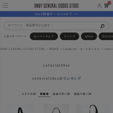
0
SALE開催中 ～8/16まで >>
ローバーチェア
アッソブ
wfeld
BLEIS
UNBY GENERAL GOODS STORE
BRAND
cote&ciel - コートエシエル
cotec
coteciel24ss
coteciel24ssのランキング
おすすめ順
新着順
価格が安い順
価格が高い順