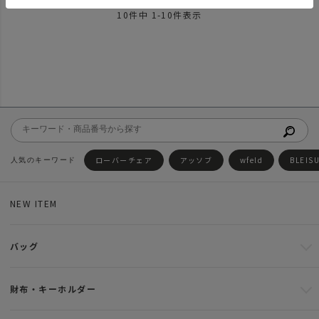
10
件中
1
-
10
件表示
ローバーチェア
アッソブ
wfeld
BLEIS
NEW ITEM
バッグ
財布・キーホルダー