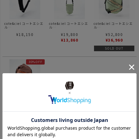
cote&ciel コートエシエ
cote&ciel コートエシエ
cote&ciel コートエシエ
ル
ル
ル
Adda Sleek Black アッ
Taro Budgie Green タ
Ladon Budgie Green ラ
¥
18,150
¥
19,800
¥
52,800
ダ スリーク ブラック シ
ロ グリーン ショルダ
ドン グリーン バック
ョルダーバッグ 斜め掛け
ー 斜め掛け
パック
¥
13,860
¥
36,960
SOLD OUT
30%OFF
cote&ciel コートエシエ
ル
Ladon Flemming Gold
¥
51,700
Rosé ラドン フラミンゴ
ゴールド ローズ
¥
36,190
SOLD OUT