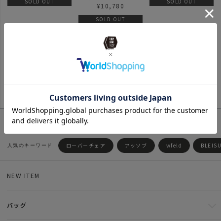
SOLD OUT
SOLD OUT
¥
10,780
SOLD OUT
6
件中
1
-
6
件表示
ローバーチェア
アッソブ
wfeld
BLEIS
NEW ITEM
バッグ