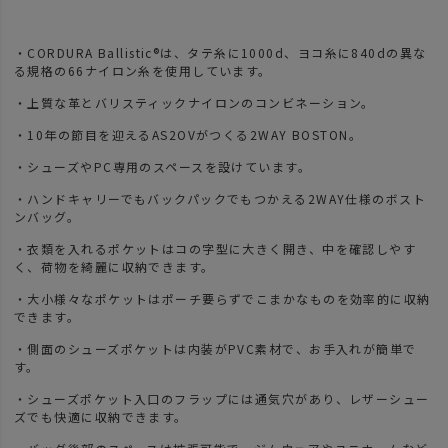
・CORDURA Ballistic®は、タテ糸に1000d、ヨコ糸に840dの異な
る規格の66ナイロン糸を使用しています。
・上質な革とバリスティックナイロンのコンビネーション。
・10年の節目を迎えるAS2OVがつくる2WAY BOSTON。
・シューズやPC専用のスペースを設けています。
・ハンドキャリーでもバックパックでもつかえる2WAY仕様のボスト
ンバッグ。
・衣類を入れるポケットはコの字型に大きく開き、中を確認しやす
く、荷物を綺麗に収納できます。
・大小様々なポケットはポーチ要らずでこまかなものを効率的に収納
できます。
・側面のシューズポケットは内装がPVC素材で、お手入れが簡単で
す。
・シューズポケット入口のフラップには通気穴があり、レザーシュー
ズでも快適に収納できます。