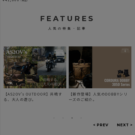
（税込）
GOLF SERIES ボスト
ン バックパック リュ
ック ゴルフシリーズ
FEATURES
人気の特集・記事
【AS2OV's OUTDOOR】共鳴す
【新作登場】人気のDOBBYシリ
で
る、大人の遊び。
ーズのご紹介。