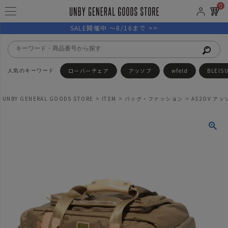
0
SALE開催中 ～8/16まで >>
ローバーチェア
アッソブ
wfeld
BLEIS
UNBY GENERAL GOODS STORE
ITEM
バッグ・ファッション
AS2OV アッソ