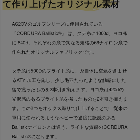
て作り上げたオリジナル素材
AS2OVのゴルフシリーズに使用されている
「CORDURA Ballistic®」 は、タテ糸に1000d、ヨコ糸
に 840d、それぞれの糸で異なる規格の66ナイロン糸で
作られたオリジナルファブリックです。
タテ糸は500Dのブライト糸に、糸自体に空気を含ませ
るATY 加工を施し、少し毛羽たったような触感にした
後で撚ったものを2本引き揃えます。ヨコ糸は420dの
光沢感のあるブライト糸を撚ったものを2本引き揃えま
す。この2つをオックス織りで仕上げることで、従来の
軍用に使われるようなヘビーで過度に艶感のある
Ballisticナイロンとは違う、ライトな質感のCORDURA
Ballistic®になります。