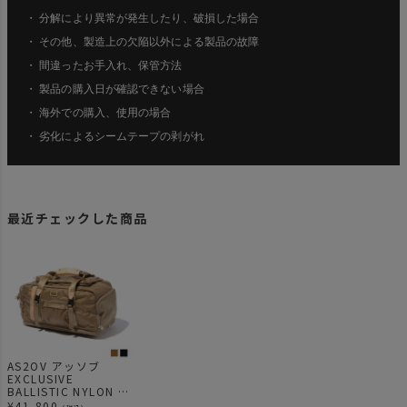
・ 分解により異常が発生したり、破損した場合
・ その他、製造上の欠陥以外による製品の故障
・ 間違ったお手入れ、保管方法
・ 製品の購入日が確認できない場合
・ 海外での購入、使用の場合
・ 劣化によるシームテープの剥がれ
最近チェックした商品
AS2OV アッソブ
EXCLUSIVE
BALLISTIC NYLON -
2WAY BOSTON BAG
¥
41,800