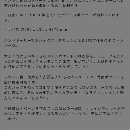
・バッグ後部のスペースは拡張可能で、ジムウェアやユニホームなど
遊び終わった衣類を収納するのに便利です。
・背面にはPCやIPAD等を入れるデバイスポケットが備わっていま
す。
・サイズ W500 x 280 x H270 mm
ハンドキャリーでもバックパックでもつかえる2WAY仕様のボストン
バッグ。
大きく開ける事ができるメインポケットには衣類を。シューズを入れ
るは側面から開けて使う事ができます。細かなアイテムは外ポケット
に収納ができるようにポケットを配置しています。
ラウンド後に使用した衣類を入れる収納スペースは、背面ポケットを
広げ拡張可能です。
このバッグを持ってゴルフに限らずジムでもほかのスポーツでも仕事
前に遊んで、そのまま出勤。そんなアクティブなライフスタイルも魅
力的ではないでしょうか。
※付属品・パーツを含めました商品の一部に、デザインやカラーが予
告なく変更・仕様変更となる場合がございます。 予めご了承くださ
いませ。