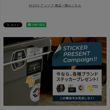
AS2OV アッソブ 商品一覧はこちら
BRAND
AS2OV アッソブ
news
夏旅の相棒
BRAND
AS2OV アッソブ
AS2OV GOLF SERIES
AS2OV GOLF EXCLUS
news
AS2OV Go Out
news
Exclusive Ballistic Series Fair
news
AS2OVのGOLFギア
news
大容量でおすすめ！「リュック・バックパック」特集。
ITEM
バッグ
トートバッグ
ITEM
雑貨・日用品
GOLF
ゴルフバッグ・ポーチ
news
トラベルにもおすすめリュック（バックパック）