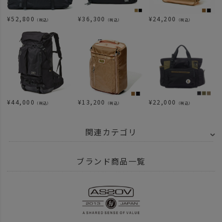
¥
52,800
¥
36,300
¥
24,200
（税込）
（税込）
（税込）
¥
44,000
¥
13,200
¥
22,000
（税込）
（税込）
（税込）
関連カテゴリ
BRAND
AS2OV アッソブ
AS2OV GOLF SERIES
ブランド商品一覧
ITEM
雑貨・日用品
GOLF
ITEM
バッグ
ボストンバッグ
ITEM
バッグ
リュック バックパック