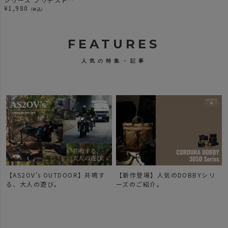
ン別注 GOLF BALL ゴ
¥
1,980
（税込）
ルフボール
FEATURES
人気の特集・記事
【AS2OV's OUTDOOR】共鳴す
【新作登場】人気のDOBBYシリ
で
る、大人の遊び。
ーズのご紹介。