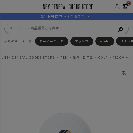
0
SALE開催中 ～8/16まで >>
ローバーチェア
アッソブ
wfeld
BLEIS
UNBY GENERAL GOODS STORE
ITEM
雑貨・日用品
GOLF
AS2OV ア