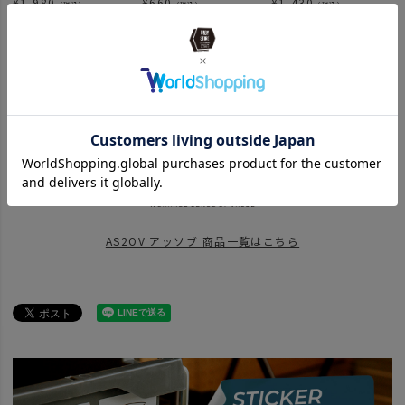
¥
1,980
¥
660
¥
1,430
（税込）
（税込）
（税込）
関連カテゴリ
BRAND
AS2OV アッソブ
AS2OV GOLF SERIES
ブランド商品一覧
BRAND
AS2OV アッソブ
news
AS2OV GOLF GLOVE到着！
news
AS2OV GOLF 第2弾
AS2OV アッソブ 商品一覧はこちら
news
AS2OV GOLF FINETEX
news
UNBY直営店にてAS2OV GOLF SERIES POPUP開催！
ITEM
雑貨・日用品
GOLF
その他ゴルフグッズ
news
JGF24
news
AS2OVのGOLFギア