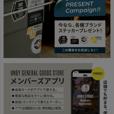
news
【UNBY的】 TEE＆MINI BAG