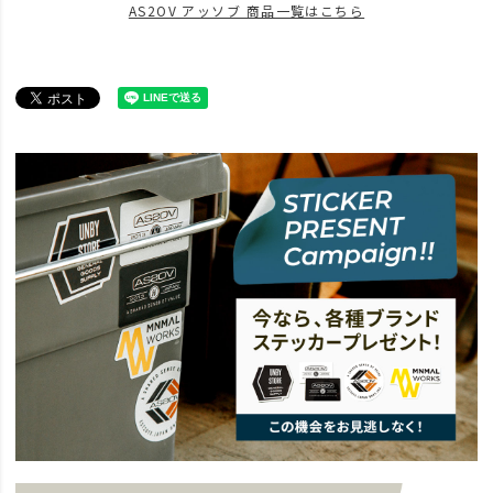
AS2OV アッソブ 商品一覧はこちら
news
サイズ豊かな新作トランクカーゴが登場。
BRAND
AS2OV アッソブ
アイテム別
アウトドアアイテム
news
AS2OV CONTAINER
news
おうちで使えるキャンプギア12選。
news
最高な秋キャンプにするためのアイテム10選。
news
AS2OVの収納アイテム