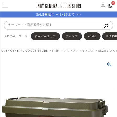
0
SALE開催中 ～8/16まで >>
ローバーチェア
アッソブ
wfeld
BLEIS
UNBY GENERAL GOODS STORE
ITEM
アウトドア・キャンプ
AS2OV(アッ