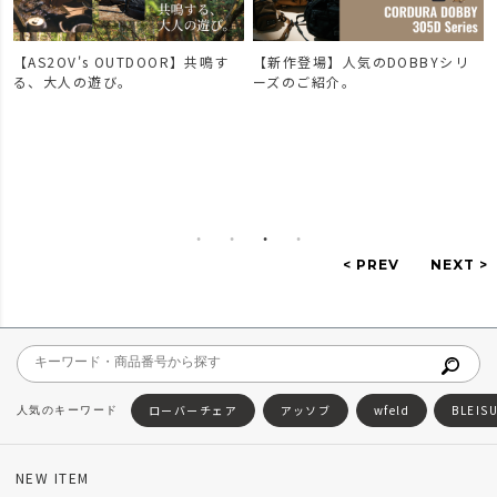
【AS2OV's OUTDOOR】共鳴す
【新作登場】人気のDOBBYシリ
で
る、大人の遊び。
ーズのご紹介。
ローバーチェア
アッソブ
wfeld
BLEIS
NEW ITEM