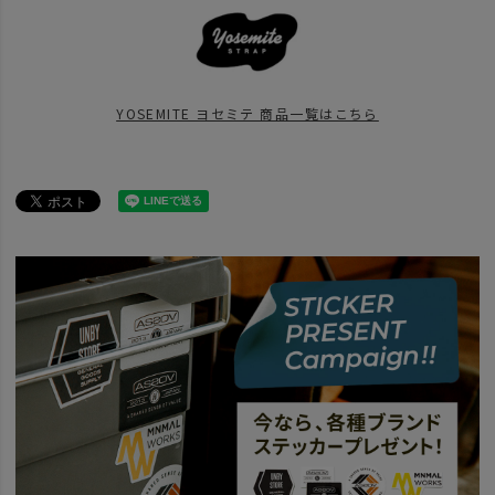
ITEM
雑貨・ホビー
ITEM
アウトドア・キャンプ用品
その他
YOSEMITE ヨセミテ 商品一覧はこちら
BRAND
YOSEMITE ヨセミテ
news
YOSEMITE_Christmas
news
Christmas_Campgear
news
ホワイトデーギフト
news
心温まるUNBYのホリデーギフト特集GG
news
バレンタインギフト5選