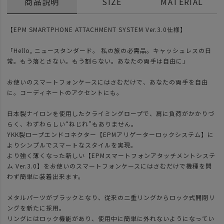
商品説明
SIZE
MATERIAL
【EPM SMARTPHONE ATTACHMENT SYSTEM Ver.3.0仕様】
「Hello, ニュースタンダード。 私の旅の必需品。キャッシュレスの日
常。もう落とさない。もう割らない。あなたの両手は自由に」
お使いのスマートフォンケースにはさむだけで、あなたの両手を自由
に。コーディネートのアクセントにも。
日本製ナイロンを使用したクライミングロープで、肩に負荷がかかりづ
らく、わずわらしい“ねじれ”もありません。
YKK製ロープエンドコネクター【EPMアリゲーターロックシステム】に
よりシンプルでスマートなスタイルを実現。
より強く薄くなった新しい【EPMスマートフォンアタッチメントシステ
ム Ver.3.0】をお使いのスマートフォンケースにはさむだけで機種を問
わず簡単に装着出来ます。
メタルパーツがブラックとなり、従来の二重リングからロック式開閉リ
ングを新たに採用。
リングにはロック機能があり、使用中に簡単に外れないようになってい