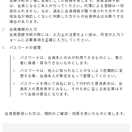
登録手続完了後に会員としての資格を有します。会員登録手続
は、会員となるご本人が行ってください。代理による登録は一切
認められません。なお、過去に会員資格が取り消された方やその
他当社が相応しくないと判断した方からの会員申込はお断りする
場合があります。
会員情報の入力
会員登録手続の際には、入力上の注意をよく読み、所定の入力フ
ォームに必要事項を正確に入力してください。
パスワードの管理
パスワードは、会員本人のみが利用できるものとし、第三
者に譲渡・貸与できないものとします。
パスワードは、他人に知られることがないよう定期的に変
更する等、会員本人が責任をもって管理してください。
パスワードを用いて当社に対して行われた意思表示は、会
員本人の意思表示とみなし、そのために生じる支払等はす
べて会員の責任となります。
会員登録頂いた方は、規約のご確認・同意を頂いたものと致します。