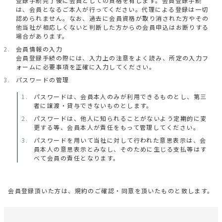
登録手続完了後に会員としての資格を有します。会員登録手続
は、会員となるご本人が行ってください。代理による登録は一切
認められません。なお、過去に会員資格が取り消された方やその
他当社が相応しくないと判断した方からの会員申込はお断りする
場合があります。
会員情報の入力
会員登録手続の際には、入力上の注意をよく読み、所定の入力フ
ォームに必要事項を正確に入力してください。
パスワードの管理
パスワードは、会員本人のみが利用できるものとし、第三
者に譲渡・貸与できないものとします。
パスワードは、他人に知られることがないよう定期的に変
更する等、会員本人が責任をもって管理してください。
パスワードを用いて当社に対して行われた意思表示は、会
員本人の意思表示とみなし、そのために生じる支払等はす
べて会員の責任となります。
会員登録頂いた方は、規約のご確認・同意を頂いたものと致します。