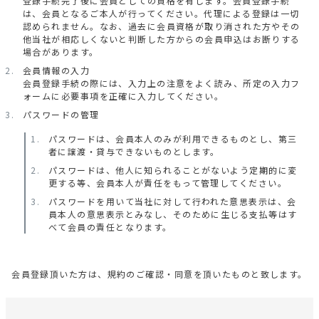
登録手続完了後に会員としての資格を有します。会員登録手続
は、会員となるご本人が行ってください。代理による登録は一切
認められません。なお、過去に会員資格が取り消された方やその
他当社が相応しくないと判断した方からの会員申込はお断りする
場合があります。
会員情報の入力
会員登録手続の際には、入力上の注意をよく読み、所定の入力フ
ォームに必要事項を正確に入力してください。
パスワードの管理
パスワードは、会員本人のみが利用できるものとし、第三
者に譲渡・貸与できないものとします。
パスワードは、他人に知られることがないよう定期的に変
更する等、会員本人が責任をもって管理してください。
パスワードを用いて当社に対して行われた意思表示は、会
員本人の意思表示とみなし、そのために生じる支払等はす
べて会員の責任となります。
会員登録頂いた方は、規約のご確認・同意を頂いたものと致します。