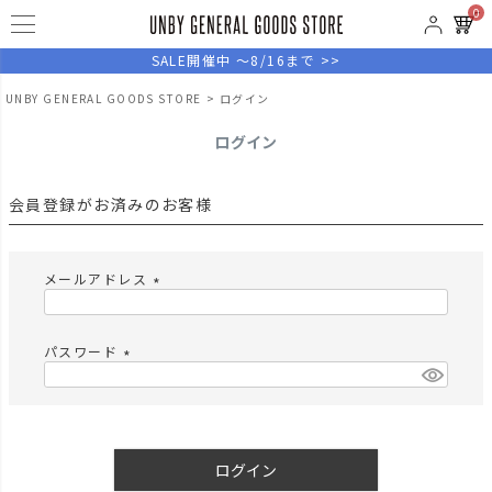
0
SALE開催中 ～8/16まで >>
UNBY GENERAL GOODS STORE
ログイン
ログイン
会員登録がお済みのお客様
メールアドレス
(
必
須
パスワード
)
(
必
須
)
ログイン