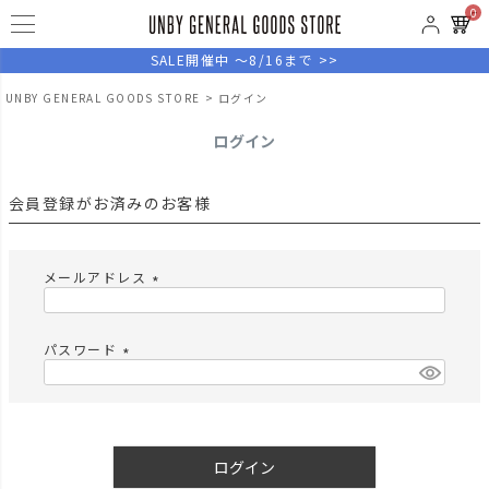
0
SALE開催中 ～8/16まで >>
UNBY GENERAL GOODS STORE
ログイン
ログイン
会員登録がお済みのお客様
メールアドレス
(
必
須
パスワード
)
(
必
須
)
ログイン