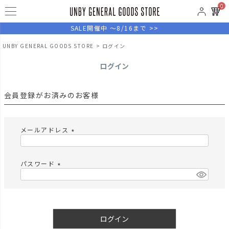
0
SALE開催中 ～8/16まで >>
UNBY GENERAL GOODS STORE
ログイン
ログイン
会員登録がお済みのお客様
メールアドレス
(
必
須
パスワード
)
(
必
須
)
ログイン