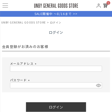
0
SALE開催中 ～8/16まで >>
UNBY GENERAL GOODS STORE
ログイン
ログイン
会員登録がお済みのお客様
メールアドレス
(
必
須
パスワード
)
(
必
須
)
ログイン