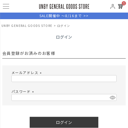
0
SALE開催中 ～8/16まで >>
UNBY GENERAL GOODS STORE
ログイン
ログイン
会員登録がお済みのお客様
メールアドレス
(
必
須
パスワード
)
(
必
須
)
ログイン