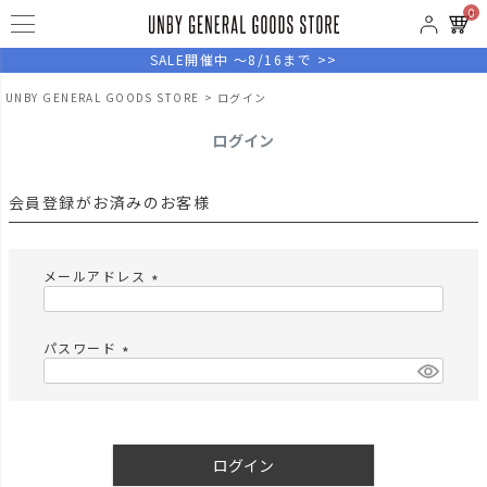
0
SALE開催中 ～8/16まで >>
UNBY GENERAL GOODS STORE
ログイン
ログイン
会員登録がお済みのお客様
メールアドレス
(
必
須
パスワード
)
(
必
須
)
ログイン