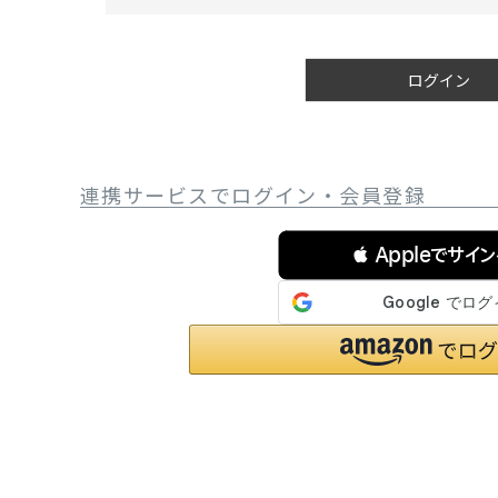
必
サングラス/メ
須
)
時計
ログイン
その他
連携サービスでログイン・会員登録
 Appleでサイ