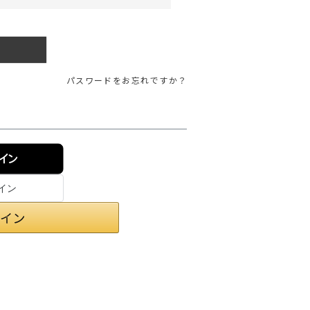
ガネ
焚き火/ストーブ
フィールドギア
クーラーボックス
パスワードをお忘れですか？
コンテナ/収納
ステッカー
その他
ンイン