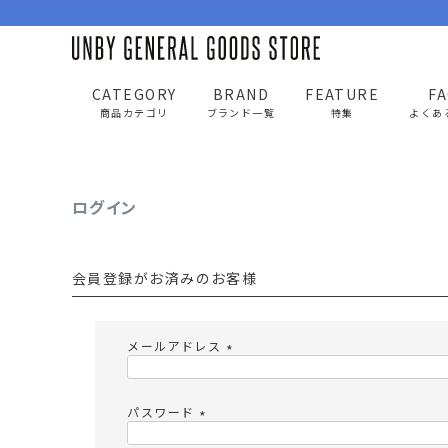
CATEGORY
BRAND
FEATURE
F
UNBY GENERAL GOODS STORE
ログイン
商品カテゴリ
ブランド一覧
特集
よくあ
ログイン
BAG
APP
バッグ
アパレル
会員登録がお済みのお客様
リュック/バックパック
トップス
ショルダー/サコッシュ
アウター
メールアドレス
AS2OV
AS2OV 
ビジネスバッグ
パンツ
(
必
トートバッグ/ボストン
キャップ/帽子
須
パスワード
)
ポーチ・クラッチ
シューズ/靴下
(