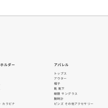
ーホルダー
アパレル
トップス
アウター
ス
帽子
ス
靴 靴下
眼鏡 サングラス
腕時計
 カラビナ
ピンズ その他アクセサリー