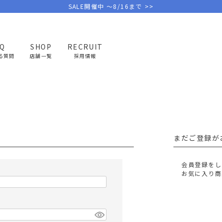
SALE開催中 ～8/16まで >>
AQ
SHOP
RECRUIT
る質問
店舗一覧
採用情報
PICK UP BRAND
AREL
OUTDOOR
G
アウトドア
ゴ
まだご登録が
テント/タープ
キャディバ
ファニチャー
バッグ/ポ
会員登録をし
GOLF
MINIMAL WORKS
CA
お気に入り商
ランタン/ライト
クラブケー
その他の取扱ブランド一覧はこちら
寝具
ウェア/ア
キッチン
その他グッ