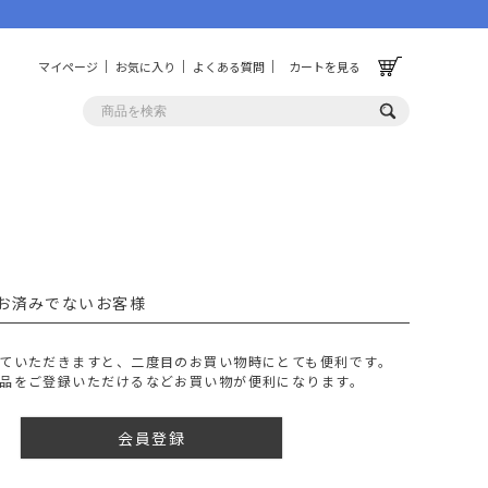
マイページ
お気に入り
よくある質問
カートを見る
OLF
OTHER
ルフ
その他
お済みでないお客様
ッグ
財布
ーチ
キーホルダー/カラビナ
ていただきますと、二度目のお買い物時にとても便利です。
BINZERO
UNBY ORIGINAL
品をご登録いただけるなどお買い物が便利になります。
ス
キッチンツール
パレル
インテリア
会員登録
ズ
収納