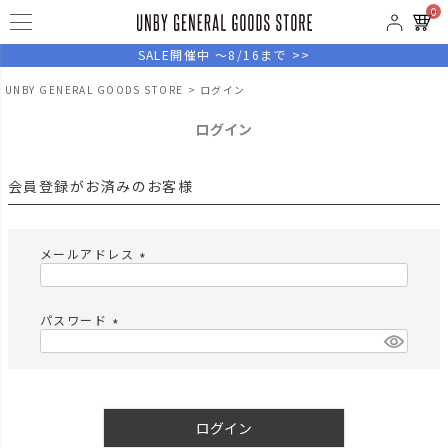
0
SALE開催中 ～8/16まで >>
UNBY GENERAL GOODS STORE
ログイン
ログイン
会員登録がお済みのお客様
メールアドレス
(
必
須
パスワード
)
(
必
須
)
ログイン