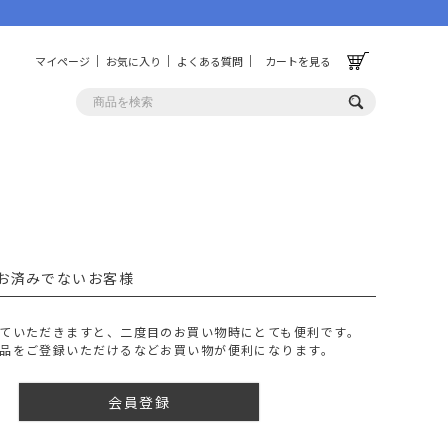
マイページ
お気に入り
よくある質問
カートを見る
OLF
OTHER
ルフ
その他
お済みでないお客様
ッグ
財布
ーチ
キーホルダー/カラビナ
ていただきますと、二度目のお買い物時にとても便利です。
BINZERO
UNBY ORIGINAL
品をご登録いただけるなどお買い物が便利になります。
ス
キッチンツール
パレル
インテリア
会員登録
ズ
収納