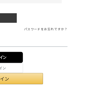
ガネ
焚き火/ストーブ
フィールドギア
クーラーボックス
パスワードをお忘れですか？
コンテナ/収納
ステッカー
その他
ンイン