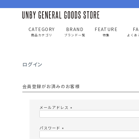
CATEGORY
BRAND
FEATURE
F
UNBY GENERAL GOODS STORE
ログイン
商品カテゴリ
ブランド一覧
特集
よくあ
ログイン
BAG
APP
バッグ
アパレル
会員登録がお済みのお客様
リュック/バックパック
トップス
ショルダー/サコッシュ
アウター
メールアドレス
AS2OV
AS2OV 
ビジネスバッグ
パンツ
(
必
トートバッグ/ボストン
キャップ/帽子
須
パスワード
)
ポーチ・クラッチ
シューズ/靴下
(