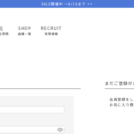
SALE開催中 ～8/16まで >>
AQ
SHOP
RECRUIT
る質問
店舗一覧
採用情報
PICK UP BRAND
AREL
OUTDOOR
G
アウトドア
ゴ
まだご登録が
テント/タープ
キャディバ
ファニチャー
バッグ/ポ
会員登録をし
GOLF
MINIMAL WORKS
CA
お気に入り商
ランタン/ライト
クラブケー
その他の取扱ブランド一覧はこちら
寝具
ウェア/ア
キッチン
その他グッ