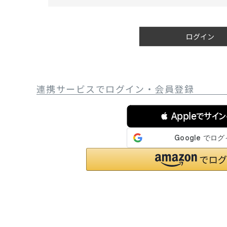
必
サングラス/メ
須
)
時計
ログイン
その他
連携サービスでログイン・会員登録
 Appleでサイ