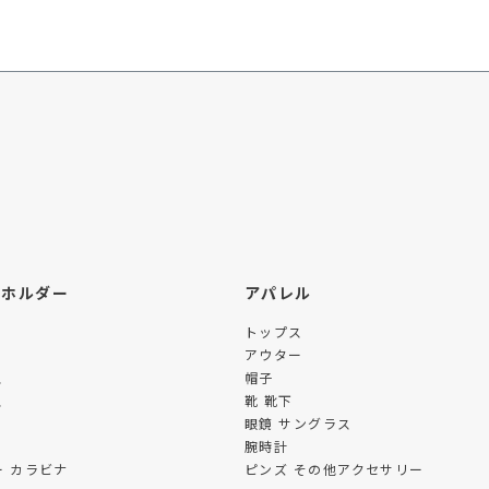
ーホルダー
アパレル
トップス
アウター
ス
帽子
ス
靴 靴下
眼鏡 サングラス
腕時計
 カラビナ
ピンズ その他アクセサリー