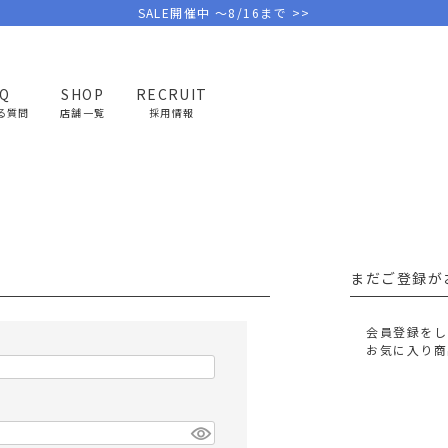
SALE開催中 ～8/16まで >>
AQ
SHOP
RECRUIT
る質問
店舗一覧
採用情報
PICK UP BRAND
AREL
OUTDOOR
G
アウトドア
ゴ
まだご登録が
テント/タープ
キャディバ
ファニチャー
バッグ/ポ
会員登録をし
GOLF
MINIMAL WORKS
CA
お気に入り商
ランタン/ライト
クラブケー
その他の取扱ブランド一覧はこちら
寝具
ウェア/ア
キッチン
その他グッ