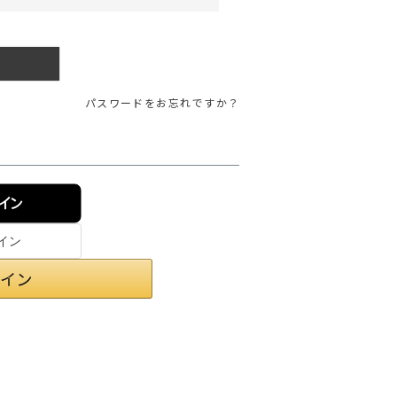
ガネ
焚き火/ストーブ
フィールドギア
クーラーボックス
パスワードをお忘れですか？
コンテナ/収納
ステッカー
その他
ンイン