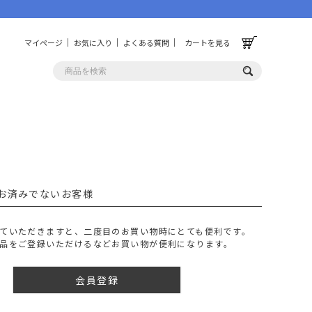
マイページ
お気に入り
よくある質問
カートを見る
OLF
OTHER
ルフ
その他
お済みでないお客様
ッグ
財布
ーチ
キーホルダー/カラビナ
ていただきますと、二度目のお買い物時にとても便利です。
BINZERO
UNBY ORIGINAL
品をご登録いただけるなどお買い物が便利になります。
ス
キッチンツール
パレル
インテリア
会員登録
ズ
収納