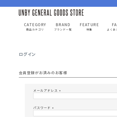
CATEGORY
BRAND
FEATURE
F
UNBY GENERAL GOODS STORE
ログイン
商品カテゴリ
ブランド一覧
特集
よくあ
ログイン
BAG
APP
バッグ
アパレル
会員登録がお済みのお客様
リュック/バックパック
トップス
ショルダー/サコッシュ
アウター
メールアドレス
AS2OV
AS2OV 
ビジネスバッグ
パンツ
(
必
トートバッグ/ボストン
キャップ/帽子
須
パスワード
)
ポーチ・クラッチ
シューズ/靴下
(