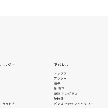
ーホルダー
アパレル
トップス
アウター
ス
帽子
ス
靴 靴下
眼鏡 サングラス
腕時計
 カラビナ
ピンズ その他アクセサリー