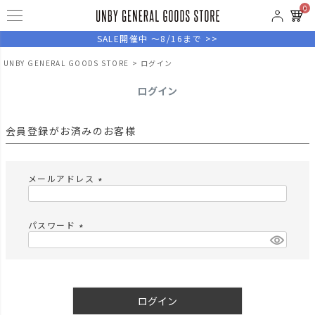
0
SALE開催中 ～8/16まで >>
UNBY GENERAL GOODS STORE
ログイン
ログイン
会員登録がお済みのお客様
メールアドレス
(
必
須
パスワード
)
(
必
須
)
ログイン