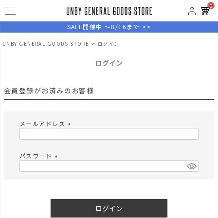
0
SALE開催中 ～8/16まで >>
UNBY GENERAL GOODS STORE
ログイン
ログイン
会員登録がお済みのお客様
メールアドレス
(
必
須
パスワード
)
(
必
須
)
ログイン