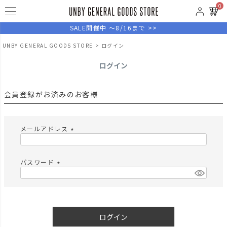
0
SALE開催中 ～8/16まで >>
UNBY GENERAL GOODS STORE
ログイン
ログイン
会員登録がお済みのお客様
メールアドレス
(
必
須
パスワード
)
(
必
須
)
ログイン