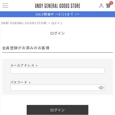
0
SALE開催中 ～8/16まで >>
UNBY GENERAL GOODS STORE
ログイン
ログイン
会員登録がお済みのお客様
メールアドレス
(
必
須
パスワード
)
(
必
須
)
ログイン