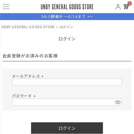
0
SALE開催中 ～8/16まで >>
UNBY GENERAL GOODS STORE
ログイン
ログイン
会員登録がお済みのお客様
メールアドレス
(
必
須
パスワード
)
(
必
須
)
ログイン