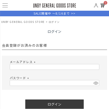
0
SALE開催中 ～8/16まで >>
UNBY GENERAL GOODS STORE
ログイン
ログイン
会員登録がお済みのお客様
メールアドレス
(
必
須
パスワード
)
(
必
須
)
ログイン