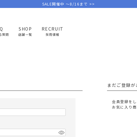
SALE開催中 ～8/16まで >>
AQ
SHOP
RECRUIT
る質問
店舗一覧
採用情報
PICK UP BRAND
AREL
OUTDOOR
G
アウトドア
ゴ
まだご登録が
テント/タープ
キャディバ
ファニチャー
バッグ/ポ
会員登録をし
GOLF
MINIMAL WORKS
CA
お気に入り商
ランタン/ライト
クラブケー
その他の取扱ブランド一覧はこちら
寝具
ウェア/ア
キッチン
その他グッ