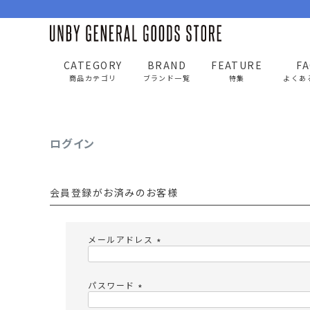
CATEGORY
BRAND
FEATURE
F
UNBY GENERAL GOODS STORE
ログイン
商品カテゴリ
ブランド一覧
特集
よくあ
ログイン
BAG
APP
バッグ
アパレル
会員登録がお済みのお客様
リュック/バックパック
トップス
ショルダー/サコッシュ
アウター
メールアドレス
AS2OV
AS2OV 
ビジネスバッグ
パンツ
(
必
トートバッグ/ボストン
キャップ/帽子
須
パスワード
)
ポーチ・クラッチ
シューズ/靴下
(