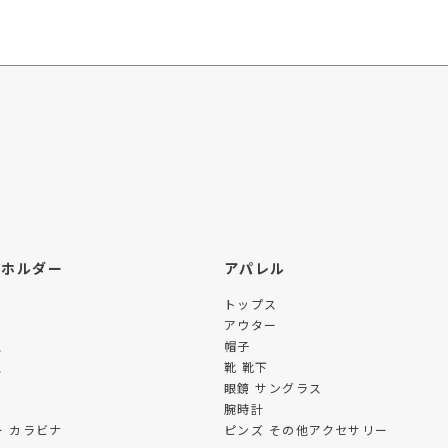
ーホルダー
アパレル
トップス
アウター
ス
帽子
ス
靴 靴下
眼鏡 サングラス
腕時計
 カラビナ
ピンズ その他アクセサリー