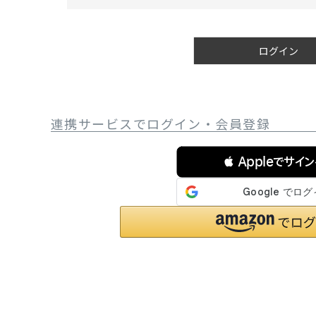
必
サングラス/メ
須
)
時計
ログイン
その他
連携サービスでログイン・会員登録
 Appleでサイ