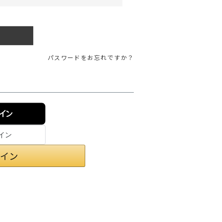
ガネ
焚き火/ストーブ
フィールドギア
クーラーボックス
パスワードをお忘れですか？
コンテナ/収納
ステッカー
その他
ンイン