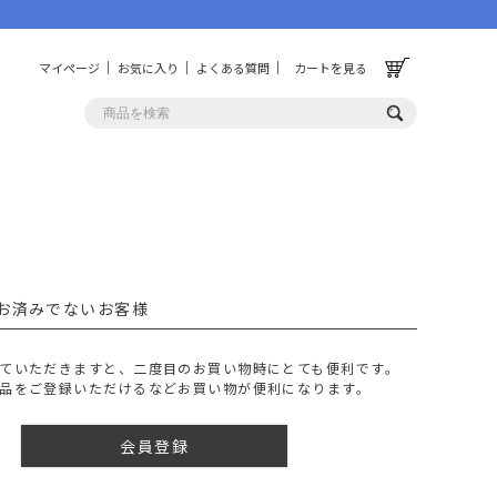
マイページ
お気に入り
よくある質問
カートを見る
OLF
OTHER
ルフ
その他
お済みでないお客様
ッグ
財布
ーチ
キーホルダー/カラビナ
ていただきますと、二度目のお買い物時にとても便利です。
BINZERO
UNBY ORIGINAL
品をご登録いただけるなどお買い物が便利になります。
ス
キッチンツール
パレル
インテリア
会員登録
ズ
収納