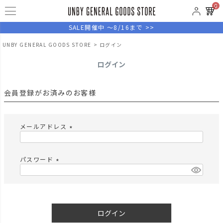
0
SALE開催中 ～8/16まで >>
UNBY GENERAL GOODS STORE
ログイン
ログイン
会員登録がお済みのお客様
メールアドレス
(
必
須
パスワード
)
(
必
須
)
ログイン