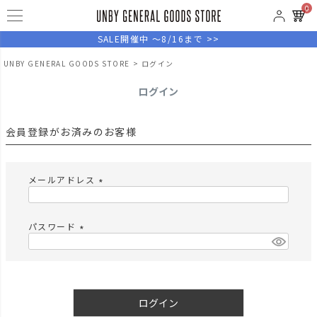
0
SALE開催中 ～8/16まで >>
UNBY GENERAL GOODS STORE
ログイン
ログイン
会員登録がお済みのお客様
メールアドレス
(
必
須
パスワード
)
(
必
須
)
ログイン