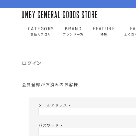
CATEGORY
BRAND
FEATURE
F
UNBY GENERAL GOODS STORE
ログイン
商品カテゴリ
ブランド一覧
特集
よくあ
ログイン
BAG
APP
バッグ
アパレル
会員登録がお済みのお客様
リュック/バックパック
トップス
ショルダー/サコッシュ
アウター
メールアドレス
AS2OV
AS2OV 
ビジネスバッグ
パンツ
(
必
トートバッグ/ボストン
キャップ/帽子
須
パスワード
)
ポーチ・クラッチ
シューズ/靴下
(