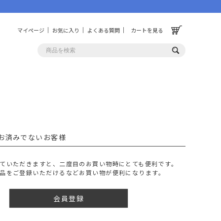
マイページ
お気に入り
よくある質問
カートを見る
OLF
OTHER
ルフ
その他
お済みでないお客様
ッグ
財布
ーチ
キーホルダー/カラビナ
ていただきますと、二度目のお買い物時にとても便利です。
BINZERO
UNBY ORIGINAL
品をご登録いただけるなどお買い物が便利になります。
ス
キッチンツール
パレル
インテリア
会員登録
ズ
収納