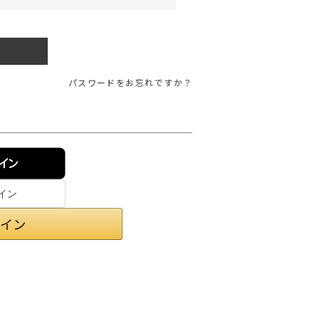
ガネ
焚き火/ストーブ
フィールドギア
クーラーボックス
パスワードをお忘れですか？
コンテナ/収納
ステッカー
その他
ンイン