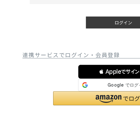
必
サングラス/メ
須
)
時計
ログイン
その他
連携サービスでログイン・会員登録
 Appleでサイ