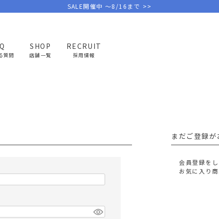
SALE開催中 ～8/16まで >>
AQ
SHOP
RECRUIT
る質問
店舗一覧
採用情報
PICK UP BRAND
AREL
OUTDOOR
G
アウトドア
ゴ
まだご登録が
テント/タープ
キャディバ
ファニチャー
バッグ/ポ
会員登録をし
GOLF
MINIMAL WORKS
CA
お気に入り商
ランタン/ライト
クラブケー
その他の取扱ブランド一覧はこちら
寝具
ウェア/ア
キッチン
その他グッ