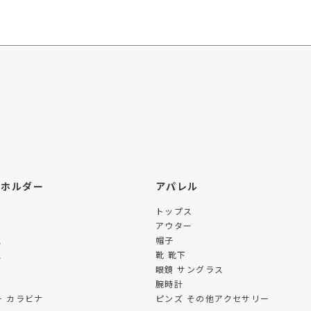
ーホルダー
アパレル
トップス
アウター
ス
帽子
ス
靴 靴下
眼鏡 サングラス
腕時計
 カラビナ
ピンズ その他アクセサリー