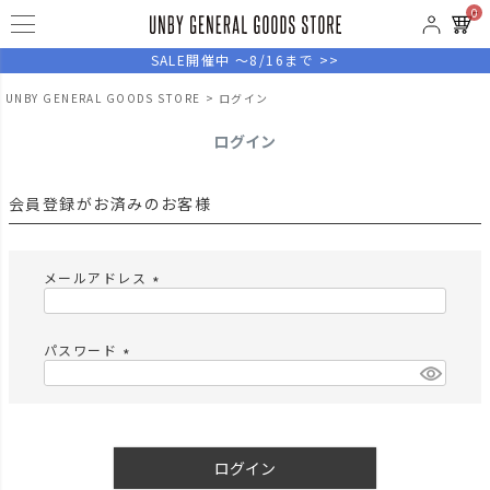
0
SALE開催中 ～8/16まで >>
UNBY GENERAL GOODS STORE
ログイン
ログイン
会員登録がお済みのお客様
メールアドレス
(
必
須
パスワード
)
(
必
須
)
ログイン