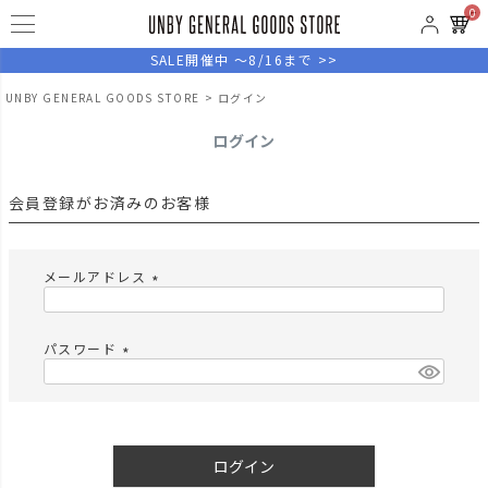
0
SALE開催中 ～8/16まで >>
UNBY GENERAL GOODS STORE
ログイン
ログイン
会員登録がお済みのお客様
メールアドレス
(
必
須
パスワード
)
(
必
須
)
ログイン